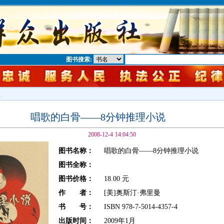
图书搜索:
息
唱歌的白骨——8分钟推理小说
2008-12-4 14:04:50
图书名称：
唱歌的白骨——8分钟推理小说
图书全称：
图书价格：
18.00 元
作 者：
[美]奥斯汀·弗里曼
书 号：
ISBN 978-7-5014-4357-4
出版时间：
2009年1月