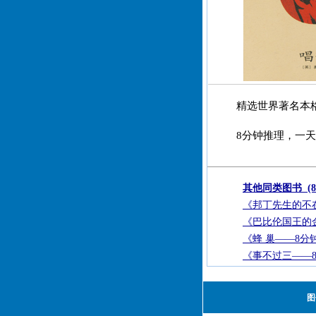
精选世界著名本
8分钟推理，一
其他同类图书 (
《邦丁先生的不
《巴比伦国王的
《蜂 巢——8分
《事不过三——
图