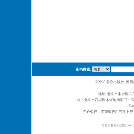
图书搜索:
©2008 群众出版社. 
地址: 北京市丰台区方庄
或：北京市西城区木樨地南里甲一号 邮编
E-m
开户银行：工商银行白云路支行 户名：
京ICP备06003935号-