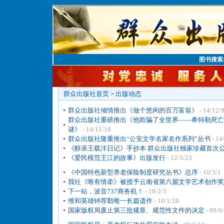
图书搜索
群众出版社首页
>
出版动态
群众出版社倾情推出《做个悠闲的百万富翁》
- 14/12/
群众出版社重磅推出《他欺骗了全世界——希特勒死亡
谜》
- 14/11/18
群众出版社隆重推出“公安文学名家名作系列”丛书
- 14
《醇亲王载沣日记》手抄本 群众出版社独家珍藏首次
《爱民模范王江的故事》出版发行
- 12/5/23
《中国特色新型养老保险制度研究丛书》总序
- 10/3/1
我社《唯有情牵》被授予云南省第六届文学艺术创作奖
下一站，波音737商务机！
- 10/2/3
维和英雄钟荐勤唯一长篇遗作
- 10/1/28
国家版权局废止第三批规章、规范性文件的决定
- 09/6