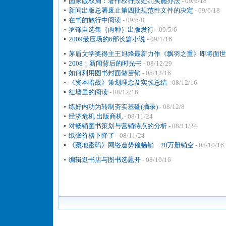
国家版权局：著作权行政处罚实施办法
- 09/6/18
新闻出版总署废止第四批规范性文件的决定
- 09/6/18
在书的旅行中阅读
- 09/6/8
罗锋自选集（两种）出版发行
- 09/5/6
2009最压场的6部长篇小说
- 09/1/16
茅盾文学奖得主王旭烽最新力作《飘羽之重》即将面世
2008：新闻背后的时光书
- 08/12/29
如何利用图书封面做营销
- 08/12/16
《资本暗战》策划理念及实践总结
- 08/12/16
红墙里的阅读
- 08/12/16
练好内功为转制夯实基础(摘录)
- 08/12/8
经济危机 出版商机
- 08/11/24
对畅销图书策划与营销特点的分析
- 08/11/24
纸张价格下降了
- 08/11/24
《藏地密码》网络造势催畅销 20万册销空
- 08/10/16
编辑逛书店与图书选题开
- 08/10/16