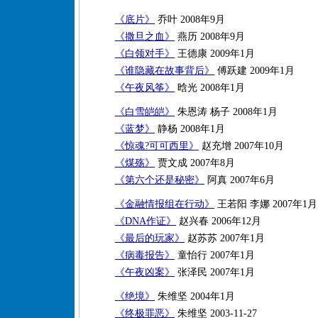
《底片》
乔叶 2008年9月
《撒旦之血》
燕历 2008年9月
《白领对手》
王德康 2009年1月
《谁隐藏在故事背后》
傅跃建 2009年1月
《午夜风筝》
晗光 2008年1月
《白雪皑皑》
朱恩涛 杨子 2008年1月
《蓝梦》
静杨 2008年1月
《惊魂?可可西里》
赵充增 2007年10月
《煤殇》
贾文成 2007年8月
《第六个还是秘密》
阿真 2007年6月
《金融情报组在行动》
王若阳 李娜 2007年1月
《DNA作证》
赵兴春 2006年12月
《最后的玩家》
赵苏苏 2007年1月
《病毒报告》
童怡行 2007年1月
《午夜凶案》
张泽民 2007年1月
《绝境》
朱维坚 2004年1月
《终极罪恶》
朱维坚 2003-11-27