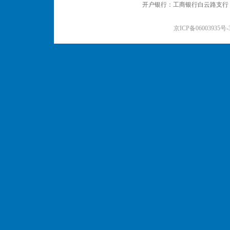
开户银行：工商银行白云路支行 户名：
京ICP备06003935号-