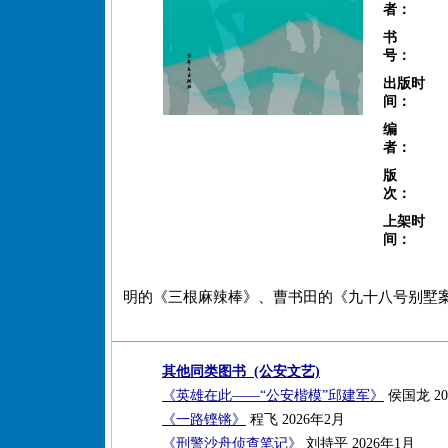
者：
书
号：
出版时
间：
编
者：
版
次：
上架时
间：
明的《三根麻辣棒》、曹书田的《九十八号别墅
其他同类图书 (公安文艺)
《英雄在此——“公安楷模”邱建军》
侯国龙 20
《一路铿锵》
程飞 2026年2月
《刑警沙舟侦查笔记》
刘持平 2026年1月