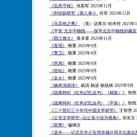
《生死守候》
张新军 2025年12月
《刑侦剧研究（第八卷)》
肖军 2025年12月
《马耳他之鹰》
（美）达希尔·哈米特 2025年1
《平安·北京中轴线——探寻北京中轴线的藏
《西江烽火》
黄卓童 2025年11月
《发现》
晓重 2025年9月
《警卫》
晓重 2025年9月
《危局》
晓重 2025年9月
《驻站》
晓重 2025年9月
《走火》
晓重 2025年9月
《杨奇清画传》
杨清 杨波 杨筱林 2025年9月
《战将韩钧（红色记忆丛书）（精装）》
智西乐
《战将韩钧（红色记忆丛书）（平装）》
智西乐
《二十世纪三十年代中国文学研究》
王智慧 20
《公安文学研究--以公安小说为视角》
张友文 2
《双警》
穆继文
《追光——记北京市公安局东城分局天坛派出