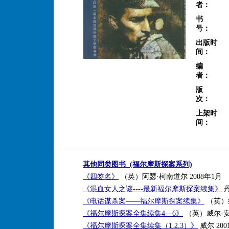
者：
书
号：
出版时
间：
编
者：
版
次：
上架时
间：
其他同类图书 (福尔摩斯探案系列)
《四签名》
（英）阿瑟·柯南道尔 2008年1月
《混血女人之谜----最新福尔摩斯探案续集》
丹
《电话谋杀案——福尔摩斯探案续集》
（英）约翰
《福尔摩斯探案全集续集4—6》
（英）威尔·安德鲁
《福尔摩斯探案全集续集（1.2.3）》
威尔 200