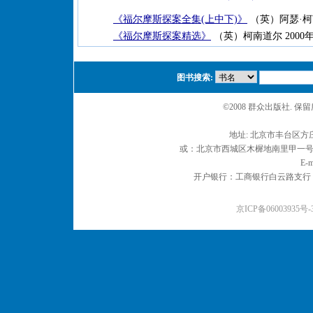
《福尔摩斯探案全集(上中下)》
（英）阿瑟·
《福尔摩斯探案精选》
（英）柯南道尔 2000年
图书搜索:
©2008 群众出版社. 
地址: 北京市丰台区方庄
或：北京市西城区木樨地南里甲一号 邮编
E-m
开户银行：工商银行白云路支行 户名：
京ICP备06003935号-