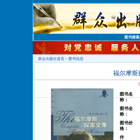
图书搜索
群众出版社首页
>
图书信息
福尔摩斯探
2
图书名
称：
图书全
称：
图书价
格：
作