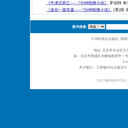
《牛津式死亡——7分钟惊悚小说》
罗伯特·布兰
《送你一座坟墓——7分钟惊悚小说》
[美]琼·
图书搜索:
©2008 群众出版社. 
地址: 北京市丰台区方庄
或：北京市西城区木樨地南里甲一号 邮编
E-m
开户银行：工商银行白云路支行 户名：
京ICP备06003935号-