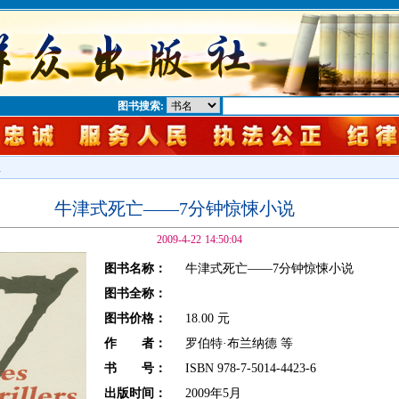
图书搜索:
息
牛津式死亡——7分钟惊悚小说
2009-4-22 14:50:04
图书名称：
牛津式死亡——7分钟惊悚小说
图书全称：
图书价格：
18.00 元
作 者：
罗伯特·布兰纳德 等
书 号：
ISBN 978-7-5014-4423-6
出版时间：
2009年5月