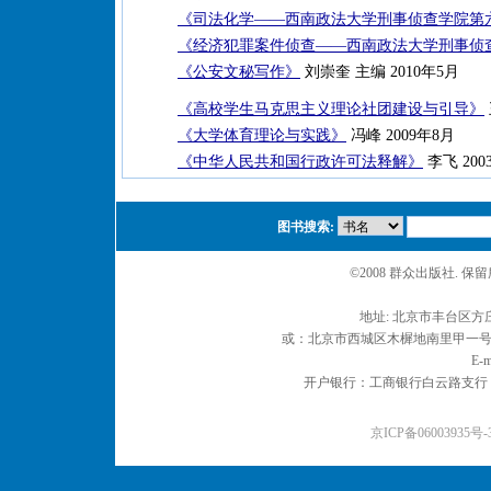
《司法化学——西南政法大学刑事侦查学院第
《经济犯罪案件侦查——西南政法大学刑事侦
《公安文秘写作》
刘崇奎 主编 2010年5月
《高校学生马克思主义理论社团建设与引导》
《大学体育理论与实践》
冯峰 2009年8月
《中华人民共和国行政许可法释解》
李飞 2003
图书搜索:
©2008 群众出版社. 
地址: 北京市丰台区方庄
或：北京市西城区木樨地南里甲一号 邮编
E-m
开户银行：工商银行白云路支行 户名：
京ICP备06003935号-