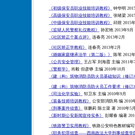
《初级保安员职业技能培训教程》
钟华明 201
《高级保安员职业技能培训教程》
张绪梁 201
《中级保安员职业技能培训教程》
邱煜 2015
《监狱人民警察礼仪教程》
孙宏艳 2013年9月
《社区矫正个案点评》
连春亮 2013年2月
《社区矫正学教程》
连春亮 2013年2月
《婚姻家庭继承法学（第二版）》
陈苇 2012
《公共安全管理》
王占军 刘海霞 主编 2011年
《警察学》
肖毅 但彦铮 主编 2010年10月
《建（构）筑物消防员防火员基础知识（修订
《建（构）筑物消防员防火员工作要求（修订
《司法化学实验》
邹卫东 主编 2010年9月
《装备技师培训教程》
公安部消防局 编 2010
《刑事案件侦查》
张鹏莉 陈士渠 著 2010年5
《新时期公安新闻宣传实务》
彭耀春 编著 201
《铁路警卫实用教程》
铁路公安特色教材编写委员
《职务犯罪侦查——西南政法大学刑事侦查学