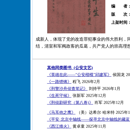
编 者
版 次
上架时间
成新人，体现了党的改造罪犯事业的伟大胜利，
结，清室和军阀政客的瓜葛，共产党人的崇高理
其他同类图书 (公安文艺)
《英雄在此——“公安楷模”邱建军》
侯国龙 20
《一路铿锵》
程飞 2026年2月
《刑警沙舟侦查笔记》
刘持平 2026年1月
《生死守候》
张新军 2025年12月
《刑侦剧研究（第八卷)》
肖军 2025年12月
《马耳他之鹰》
（美）达希尔·哈米特 2025年1
《平安·北京中轴线——探寻北京中轴线的藏
《西江烽火》
黄卓童 2025年11月