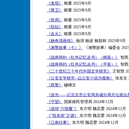
《发现》
晓重 2025年9月
《警卫》
晓重 2025年9月
《危局》
晓重 2025年9月
《驻站》
晓重 2025年9月
《走火》
晓重 2025年9月
《杨奇清画传》
杨清 杨波 杨筱林 2025年9月
《湘警故事（七）》
《湘警故事》编委会 202
《战将韩钧（红色记忆丛书）（精装）》
智西乐
《战将韩钧（红色记忆丛书）（平装）》
智西乐
《二十世纪三十年代中国文学研究》
王智慧 20
《公安文学研究--以公安小说为视角》
张友文 2
《双警》
穆继文
《追光——记北京市公安局东城分局天坛派出
《守望》
国家移民管理局 2024年12月
《追缉“六指魔”》
东方明 魏迟婴 2024年12月
《“投名状”之谜》
东方明 魏迟婴 2024年12月
《江南往事》
东方明 魏迟婴 2024年12月