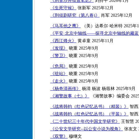
《刑警沙舟侦查笔记》
刘持平 2026年1月
《生死守候》
张新军 2025年12月
《刑侦剧研究（第八卷)》
肖军 2025年12月
《马耳他之鹰》
（美）达希尔·哈米特 2025年1
《平安·北京中轴线——探寻北京中轴线的藏
《西江烽火》
黄卓童 2025年11月
《发现》
晓重 2025年9月
《警卫》
晓重 2025年9月
《危局》
晓重 2025年9月
《驻站》
晓重 2025年9月
《走火》
晓重 2025年9月
《杨奇清画传》
杨清 杨波 杨筱林 2025年9月
《湘警故事（七）》
《湘警故事》编委会 202
《战将韩钧（红色记忆丛书）（精装）》
智西乐
《战将韩钧（红色记忆丛书）（平装）》
智西乐
《二十世纪三十年代中国文学研究》
王智慧 20
《公安文学研究--以公安小说为视角》
张友文 2
《双警》
穆继文