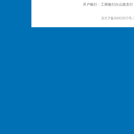
开户银行：工商银行白云路支行 户名：
京ICP备06003935号-