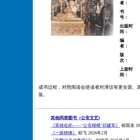
者：
书
号：
出版时
间：
编
者：
版
次：
上架时
间：
成书过程，对照阅读会使读者对溥仪有更全面、
装。
其他同类图书 (公安文艺)
《英雄在此——“公安楷模”邱建军》
侯国龙 20
《一路铿锵》
程飞 2026年2月