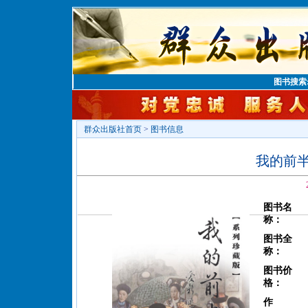
图书搜索
群众出版社首页
>
图书信息
我的前
图书名
称：
图书全
称：
图书价
格：
作