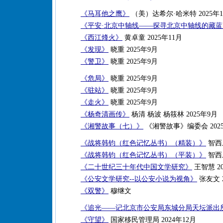
《马耳他之鹰》
（美）达希尔·哈米特 2025年1
《平安·北京中轴线——探寻北京中轴线的藏
《西江烽火》
黄卓童 2025年11月
《发现》
晓重 2025年9月
《警卫》
晓重 2025年9月
《危局》
晓重 2025年9月
《驻站》
晓重 2025年9月
《走火》
晓重 2025年9月
《杨奇清画传》
杨清 杨波 杨筱林 2025年9月
《湘警故事（七）》
《湘警故事》编委会 202
《战将韩钧（红色记忆丛书）（精装）》
智西乐
《战将韩钧（红色记忆丛书）（平装）》
智西乐
《二十世纪三十年代中国文学研究》
王智慧 20
《公安文学研究--以公安小说为视角》
张友文 2
《双警》
穆继文
《追光——记北京市公安局东城分局天坛派出
《守望》
国家移民管理局 2024年12月