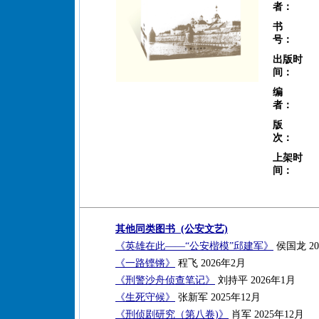
者：
书
号：
出版时
间：
编
者：
版
次：
上架时
间：
其他同类图书 (公安文艺)
《英雄在此——“公安楷模”邱建军》
侯国龙 20
《一路铿锵》
程飞 2026年2月
《刑警沙舟侦查笔记》
刘持平 2026年1月
《生死守候》
张新军 2025年12月
《刑侦剧研究（第八卷)》
肖军 2025年12月