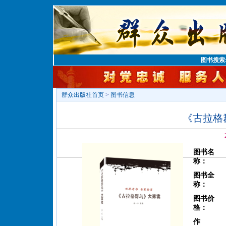
图书搜索
群众出版社首页
>
图书信息
《古拉格
图书名
称：
图书全
称：
图书价
格：
作