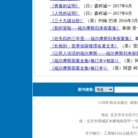
《青春的证明》
（日）森村诚一 2017年6月
《人性的证明》
（日）森村诚一 2017年6月
《三十九级台阶》
（英）约翰·巴肯 2016年3月
《新的冒险----福尔摩斯归来探案集》
泰德·里卡迪
《在失踪的三年里----福尔摩斯归来探案集》
泰
《长相别：世界侦探推理名著文库》
（美）雷蒙
《让死人说话的福尔摩斯——福尔摩斯归来探
《福尔摩斯探案全集(修订本)(精装)》
（英）阿瑟
《福尔摩斯探案全集(修订本)》
（英）阿瑟·柯南
图书搜索:
©2008 群众出版社. 
地址: 北京市丰台区方庄
或：北京市西城区木樨地南里甲一号 邮编
E-m
开户银行：工商银行白云路支行 户名：