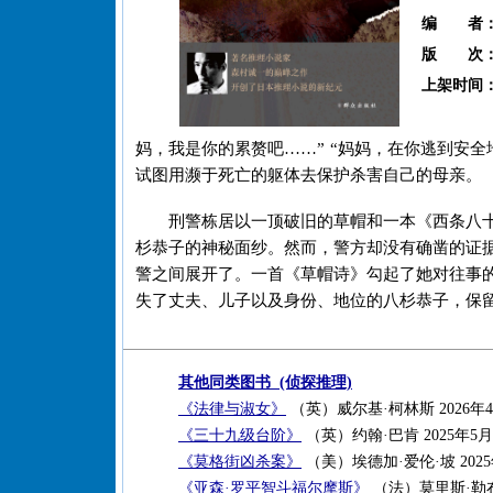
编 者
版 次
上架时间
妈，我是你的累赘吧……” “妈妈，在你逃到安
试图用濒于死亡的躯体去保护杀害自己的母亲。
刑警栋居以一顶破旧的草帽和一本《西条八
杉恭子的神秘面纱。然而，警方却没有确凿的证据
警之间展开了。一首《草帽诗》勾起了她对往事
失了丈夫、儿子以及身份、地位的八杉恭子，保
其他同类图书 (侦探推理)
《法律与淑女》
（英）威尔基·柯林斯 2026年
《三十九级台阶》
（英）约翰·巴肯 2025年5月
《莫格街凶杀案》
（美）埃德加·爱伦·坡 202
《亚森·罗平智斗福尔摩斯》
（法）莫里斯·勒布朗