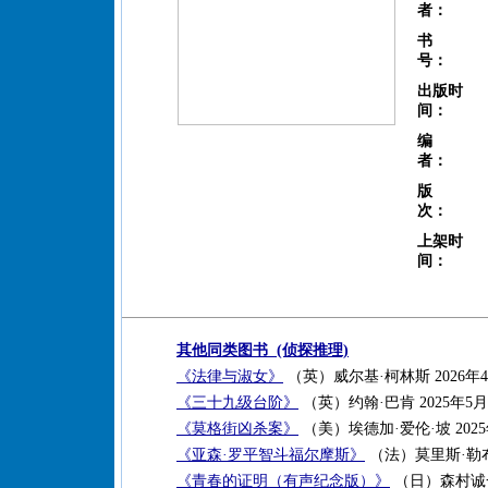
者：
书
号：
出版时
间：
编
者：
版
次：
上架时
间：
其他同类图书 (侦探推理)
《法律与淑女》
（英）威尔基·柯林斯 2026年
《三十九级台阶》
（英）约翰·巴肯 2025年5月
《莫格街凶杀案》
（美）埃德加·爱伦·坡 202
《亚森·罗平智斗福尔摩斯》
（法）莫里斯·勒布朗
《青春的证明（有声纪念版）》
（日）森村诚一