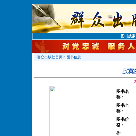
图书搜索
群众出版社首页
>
图书信息
寂寞
2
图书名
称：
图书全
称：
图书价
格：
作