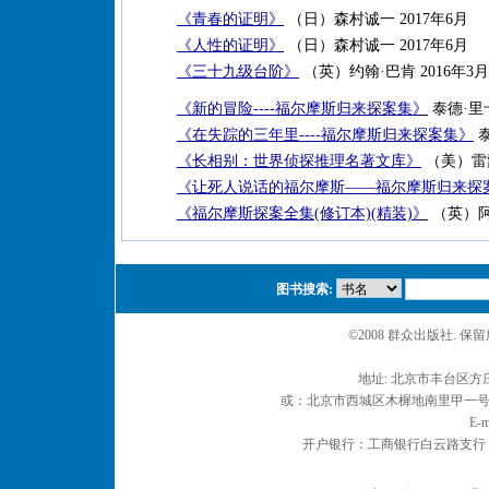
《青春的证明》
（日）森村诚一 2017年6月
《人性的证明》
（日）森村诚一 2017年6月
《三十九级台阶》
（英）约翰·巴肯 2016年3月
《新的冒险----福尔摩斯归来探案集》
泰德·里卡迪
《在失踪的三年里----福尔摩斯归来探案集》
泰
《长相别：世界侦探推理名著文库》
（美）雷蒙
《让死人说话的福尔摩斯——福尔摩斯归来探
《福尔摩斯探案全集(修订本)(精装)》
（英）阿瑟
图书搜索:
©2008 群众出版社. 
地址: 北京市丰台区方庄
或：北京市西城区木樨地南里甲一号 邮编
E-m
开户银行：工商银行白云路支行 户名：