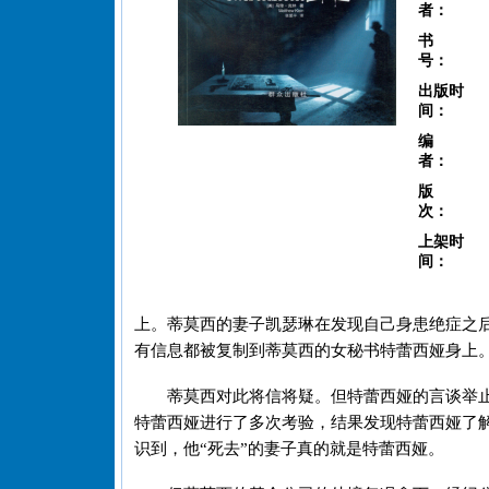
者：
书
号：
出版时
间：
编
者：
版
次：
上架时
间：
上。蒂莫西的妻子凯瑟琳在发现自己身患绝症之
有信息都被复制到蒂莫西的女秘书特蕾西娅身上。
蒂莫西对此将信将疑。但特蕾西娅的言谈举
特蕾西娅进行了多次考验，结果发现特蕾西娅了
识到，他“死去”的妻子真的就是特蕾西娅。