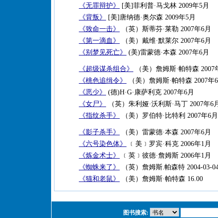
《无罪辩护》
[美]菲利普·马戈林 2009年5月
《背叛》
[美]唐纳德·奥尔森 2009年5月
《致命一击》
（英）斯蒂芬·莱勒 2007年6月
《第一滴血》
（美）戴维·默莱尔 2007年6月
《别梦见死亡》
(美)雷蒙德·本森 2007年6月
《超级谋杀组合》
（美）詹姆斯·帕特森 2007
《桃色追缉令》
（美）詹姆斯·帕特森 2007年
《恶少》
(德)H·G·康萨利克 2007年6月
《女尸》
（英）朱利娅·沃利斯·马丁 2007年6
《指纹杀手》
（美）罗伯特·比特利 2007年6月
《影子杀手》
（美）雷蒙德·本森 2007年6月
《六号染色体》
﹝美﹞罗宾·科克 2006年1月
《炼金术士》
﹝英﹞彼德·詹姆斯 2006年1月
《蜘蛛来了》
（英）詹姆斯.帕森特 2004-03-0
《猫和老鼠》
（美）詹姆斯·帕特森 16.00
图书搜索: