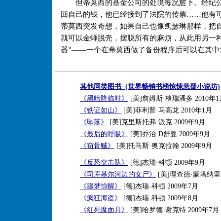
但蒂莫西的基金公司的处境每况愈下。经纪
回自己的钱，他已经接到了法院的传票……他有
蒂莫西突发奇想，如果自己也像凯瑟琳那样，把
就可以金蝉脱壳，摆脱所有的麻烦，从此用另一
器”——一个在蒂莫西做了备份程序后可以在其中
其他同类图书 (世界畅销书榜惊悚悬疑小说坊)
《黑暗降临时》
[美]詹姆斯·格瑞潘多 2010年1
《铁证如山》
[美]菲利普·马高龙 2010年1月
《坠落》
[美]克里斯托弗·派克 2009年9月
《最后的呼吸》
[美]乔治·D舒曼 2009年9月
《窃骨贼》
[美]托马斯·奥克拉翰 2009年9月
《反恐突击队》
[德]杰瑞·科顿 2009年9月
《司库基尔河边的女尸》
[美]理查德·蒙塔纳里 
《噩梦惊醒》
[德]杰瑞·科顿 2009年7月
《疯狂海盗》
[德]杰瑞·科顿 2009年8月
《红死魔面具》
[美]哈罗德·谢克特 2009年7月