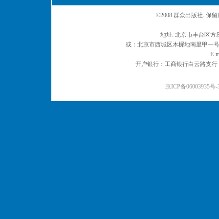
©2008 群众出版社. 
地址: 北京市丰台区方庄
或：北京市西城区木樨地南里甲一号 邮编
E-m
开户银行：工商银行白云路支行 户名：
京ICP备06003935号-