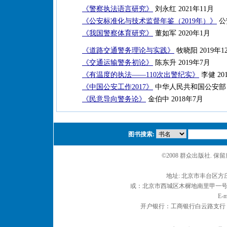
《警察执法语言研究》
刘永红 2021年11月
《公安标准化与技术监督年鉴（2019年）》
公
《我国警察体育研究》
董如军 2020年1月
《道路交通警务理论与实践》
牧晓阳 2019年1
《交通运输警务初论》
陈东升 2019年7月
《有温度的执法——110次出警纪实》
李健 20
《中国公安工作2017》
中华人民共和国公安部 2
《民意导向警务论》
金伯中 2018年7月
图书搜索:
©2008 群众出版社. 
地址: 北京市丰台区方庄
或：北京市西城区木樨地南里甲一号 邮编
E-m
开户银行：工商银行白云路支行 户名：