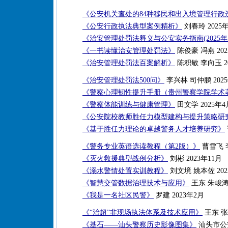
《公安机关查处的84种移民和出入境管理行政
《公安行政执法典型案例精析》
刘春玲 2025
《治安管理处罚法释义与公安实务指南(2025年
《一书读懂治安管理处罚法》
陈俊豪 冯燕 202
《治安管理处罚法百案解析》
陈积敏 李向玉 2
《治安管理处罚法500问》
李兴林 司仲鹏 202
《警察心理韧性提升手册（贵州警察学院学术
《警察体能训练与健康管理》
田文学 2025年4
《公安院校教师胜任力模型建构与提升策略研
《基于胜任力理论的卓越警务人才培养研究》
《警务专业英语选读教程（第2版）》
曹雪飞 李
《灭火救援典型战例分析》
刘彬 2023年11月
《溺水警情处置实训教程》
刘文境 姚本佐 202
《智慧交管数据治理技术与应用》
王东 朱峻涛 
《我是一名社区民警》
罗建 2023年2月
《“治超”非现场执法体系及技术应用》
王东 张新
《基石——汕头警察历史影像图集》
汕头市公安