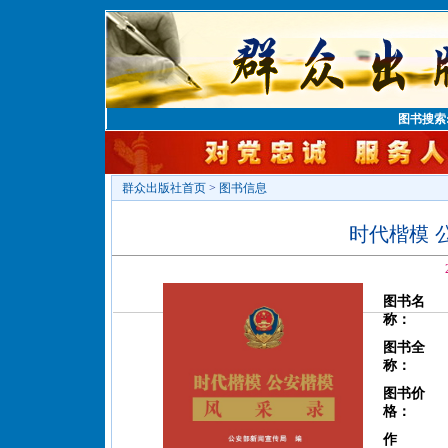
图书搜索
群众出版社首页
>
图书信息
时代楷模 
图书名
称：
图书全
称：
图书价
格：
作