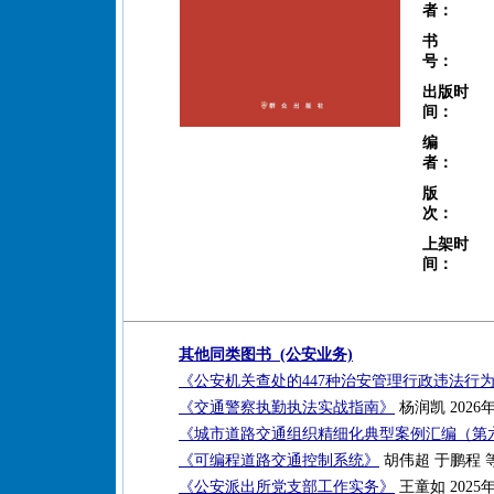
者：
书
号：
出版时
间：
编
者：
版
次：
上架时
间：
其他同类图书 (公安业务)
《公安机关查处的447种治安管理行政违法行
《交通警察执勤执法实战指南》
杨润凯 2026
《城市道路交通组织精细化典型案例汇编（第
《可编程道路交通控制系统》
胡伟超 于鹏程 等
《公安派出所党支部工作实务》
王童如 2025年