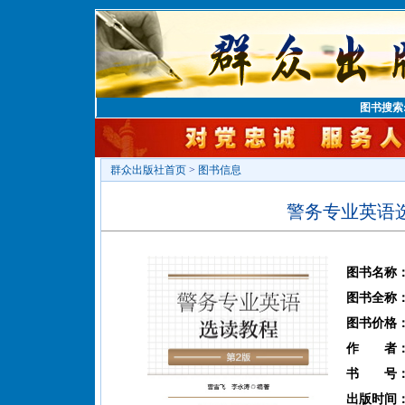
图书搜索
群众出版社首页
>
图书信息
警务专业英语
图书名称
图书全称
图书价格
作 者
书 号
出版时间