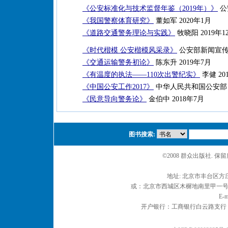
《公安标准化与技术监督年鉴（2019年）》
公
《我国警察体育研究》
董如军 2020年1月
《道路交通警务理论与实践》
牧晓阳 2019年1
《时代楷模 公安楷模风采录》
公安部新闻宣传局
《交通运输警务初论》
陈东升 2019年7月
《有温度的执法——110次出警纪实》
李健 20
《中国公安工作2017》
中华人民共和国公安部 2
《民意导向警务论》
金伯中 2018年7月
图书搜索:
©2008 群众出版社. 
地址: 北京市丰台区方庄
或：北京市西城区木樨地南里甲一号 邮编
E-m
开户银行：工商银行白云路支行 户名：