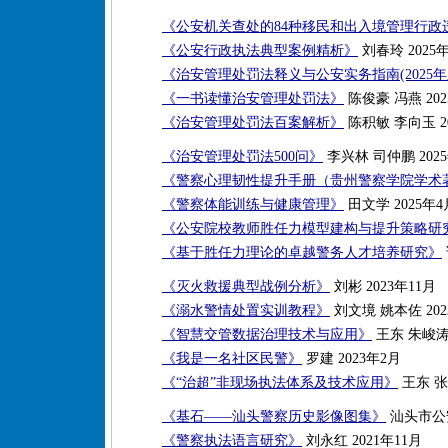
《公安机关查处的84种移民和出入境管理行政
《公安行政执法典型案例精析》
刘春玲 2025
《治安管理处罚法释义与公安实务指南(2025年
《一书读懂治安管理处罚法》
陈俊豪 冯燕 202
《治安管理处罚法百案解析》
陈积敏 李向玉 2
《治安管理处罚法500问》
李兴林 司仲鹏 202
《警察心理韧性提升手册（贵州警察学院学术
《警察体能训练与健康管理》
田文学 2025年4
《公安院校教师胜任力模型建构与提升策略研
《基于胜任力理论的卓越警务人才培养研究》
《灭火救援典型战例分析》
刘彬 2023年11月
《溺水警情处置实训教程》
刘文境 姚本佐 202
《智慧交管数据治理技术与应用》
王东 朱峻涛 
《我是一名社区民警》
罗建 2023年2月
《“治超”非现场执法体系及技术应用》
王东 张新
《基石——汕头警察历史影像图集》
汕头市公安
《警察执法语言研究》
刘永红 2021年11月