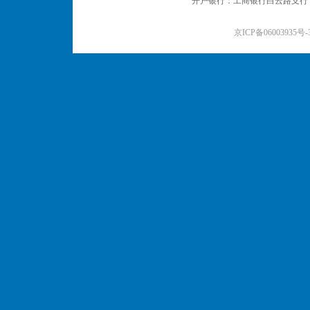
开户银行：工商银行白云路支行 户名：
京ICP备06003935号-