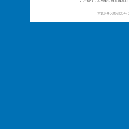
开户银行：工商银行白云路支行 户名：
京ICP备06003935号-