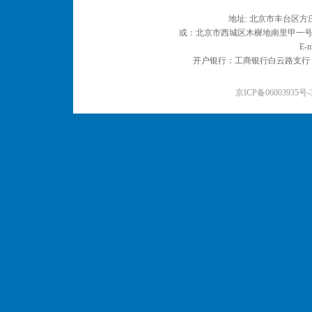
地址: 北京市丰台区方庄
或：北京市西城区木樨地南里甲一号 邮编
E-m
开户银行：工商银行白云路支行 户名：
京ICP备06003935号-