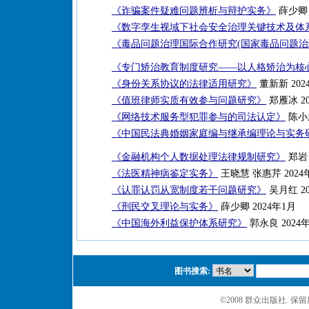
《诈骗案件疑难问题辨析与辩护实务》
薛少卿 
《数字孪生视域下社会安全治理关键技术及体
《毒品问题治理国际合作研究(国家毒品问题治
《专门矫治教育制度研究——以人格矫治为核
《身份关系协议的法律适用研究》
董新新 202
《值班律师实质有效参与问题研究》
郑雁冰 20
《网络技术服务型犯罪参与的司法认定》
陈小
《中国民法典婚姻家庭编与继承编理论与实务
《金融机构个人数据处理法律规制研究》
郑岩 
《法医精神病鉴定实务》
王晓慧 张惠芹 2024
《认罪认罚从宽制度若干问题研究》
吴月红 20
《刑民交叉理论与实务》
薛少卿 2024年1月
《中国海外利益保护体系研究》
郭永良 2024
图书搜索:
©2008 群众出版社. 