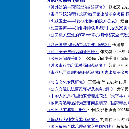
其他同类图书 (法 律)
《涉外法治与国际法治前沿研究》
赵永琛 202
《毒品问题治理模式研究(国家出版基金项目·
《忠诚卫士——烽火硝烟中的胶东公安》
烟台
《雄言善辩——知名律师谈典型刑民交叉案例
《公安机关查处的85种计算机和网络安全行政
《联合国维和行动中武力使用研究》
伍建华 20
《药品安全与药品物证检验》
张文骥 2026年2
《公民反间谍手册》
《公民反间谍手册》编写组 
《涉吸毒行为定罪处罚问题研究》
苏青 2025
《毒品犯罪量刑均衡问题研究(国家出版基金项
《公安文化专题研究》
王雪梅 等 2025年11月
《公安交通执法百案评析及实务指引》
樊学勇等
《中华人民共和国治安管理处罚法（大字本）
《物流寄递毒品行为定罪问题研究（国家毒品
《公民防范邪教手册》
中国反邪教协会 2025
《煽动行为独立入罪化研究》
刘圃君 2025年7
《国际移民全球治理研究之中国实践》
马振超 