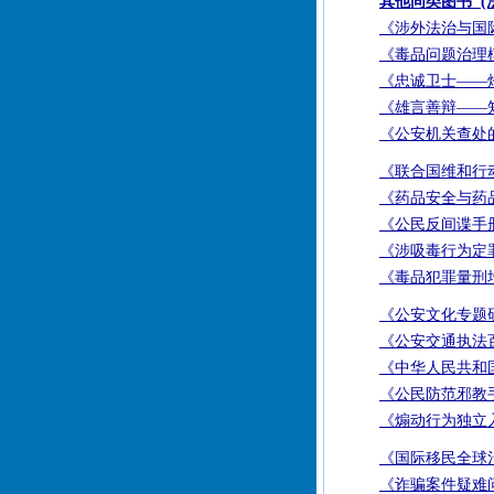
其他同类图书 (法
《涉外法治与国
《毒品问题治理
《忠诚卫士——
《雄言善辩——
《公安机关查处
《联合国维和行
《药品安全与药
《公民反间谍手
《涉吸毒行为定
《毒品犯罪量刑
《公安文化专题
《公安交通执法
《中华人民共和
《公民防范邪教
《煽动行为独立
《国际移民全球
《诈骗案件疑难