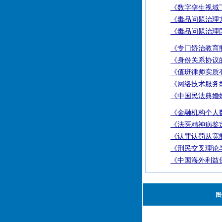
《数字孪生视域
《毒品问题治理
《毒品问题治理
《专门矫治教育
《身份关系协议
《值班律师实质
《网络技术服务
《中国民法典婚
《金融机构个人
《法医精神病鉴
《认罪认罚从宽
《刑民交叉理论
《中国海外利益
图