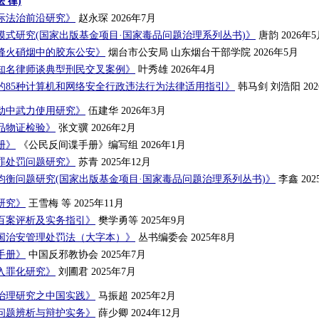
 律)
际法治前沿研究》
赵永琛 2026年7月
模式研究(国家出版基金项目·国家毒品问题治理系列丛书)》
唐韵 2026年
烽火硝烟中的胶东公安》
烟台市公安局 山东烟台干部学院 2026年5月
知名律师谈典型刑民交叉案例》
叶秀雄 2026年4月
的85种计算机和网络安全行政违法行为法律适用指引》
韩马剑 刘浩阳 202
动中武力使用研究》
伍建华 2026年3月
品物证检验》
张文骥 2026年2月
册》
《公民反间谍手册》编写组 2026年1月
罪处罚问题研究》
苏青 2025年12月
均衡问题研究(国家出版基金项目·国家毒品问题治理系列丛书)》
李鑫 202
研究》
王雪梅 等 2025年11月
百案评析及实务指引》
樊学勇等 2025年9月
国治安管理处罚法（大字本）》
丛书编委会 2025年8月
手册》
中国反邪教协会 2025年7月
入罪化研究》
刘圃君 2025年7月
治理研究之中国实践》
马振超 2025年2月
问题辨析与辩护实务》
薛少卿 2024年12月