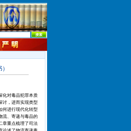
本社首页
本社简介
新闻中心
本社概况
机构设置
书）
深化对毒品犯罪本质
探讨，进而实现类型
如何进行现代化转型
物流、寄递与毒品的
二章重点梳理了司法
章论述了物流寄递毒