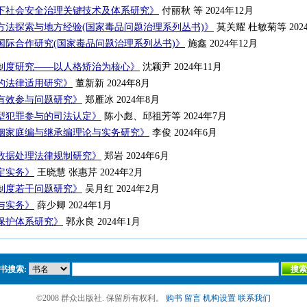
下社会安全治理关键技术及体系研究》
付丽秋 等 2024年12月
方法探索与地方经验(国家毒品问题治理系列丛书)》
莫关耀 杜敏菊等 202
国际合作研究(国家毒品问题治理系列丛书)》
施鑫 2024年12月
制度研究——以人格矫治为核心》
沈颖尹 2024年11月
的法律适用研究》
董新新 2024年8月
有效参与问题研究》
郑雁冰 2024年8月
型犯罪参与的司法认定》
陈小彪、邱祖芳等 2024年7月
姻家庭编与继承编理论与实务研究》
李俊 2024年6月
数据处理法律规制研究》
郑岩 2024年6月
定实务》
王晓慧 张惠芹 2024年2月
制度若干问题研究》
吴月红 2024年2月
与实务》
薛少卿 2024年1月
保护体系研究》
郭永良 2024年1月
书搜索:
©2008 群众出版社. 保留所有权利。
购书
留言
机构设置
联系我们