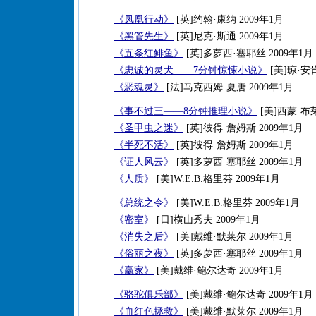
《凤凰行动》
[英]约翰·康纳 2009年1月
《黑管先生》
[英]尼克·斯通 2009年1月
《五条红鲱鱼》
[英]多萝西·塞耶丝 2009年1月
《忠诚的灵犬——7分钟惊悚小说》
[美]琼·安肯
《恶魂灵》
[法]马克西姆·夏唐 2009年1月
《事不过三——8分钟推理小说》
[美]西蒙·布莱
《圣甲虫之迷》
[英]彼得·詹姆斯 2009年1月
《半死不活》
[英]彼得·詹姆斯 2009年1月
《证人风云》
[英]多萝西·塞耶丝 2009年1月
《人质》
[美]W.E.B.格里芬 2009年1月
《总统之令》
[美]W.E.B.格里芬 2009年1月
《密室》
[日]横山秀夫 2009年1月
《消失之后》
[美]戴维·默莱尔 2009年1月
《俗丽之夜》
[英]多萝西·塞耶丝 2009年1月
《赢家》
[美]戴维·鲍尔达奇 2009年1月
《骆驼俱乐部》
[美]戴维·鲍尔达奇 2009年1月
《血红色拯救》
[美]戴维·默莱尔 2009年1月