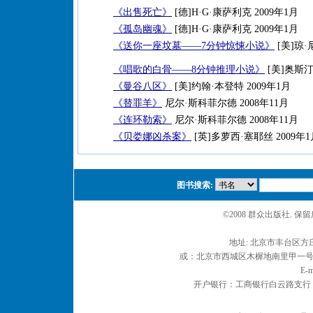
《出售死亡》
[德]H·G·康萨利克 2009年1月
《孤岛幽魂》
[德]H·G·康萨利克 2009年1月
《送你一座坟墓——7分钟惊悚小说》
[美]琼·
《唱歌的白骨——8分钟推理小说》
[美]奥斯汀
《曼谷八区》
[美]约翰·本登特 2009年1月
《替罪羊》
尼尔·斯科菲尔德 2008年11月
《连环勒索》
尼尔·斯科菲尔德 2008年11月
《贝娄娜凶杀案》
[英]多萝西·塞耶丝 2009年1
图书搜索:
©2008 群众出版社. 
地址: 北京市丰台区方庄
或：北京市西城区木樨地南里甲一号 邮编
E-m
开户银行：工商银行白云路支行 户名：