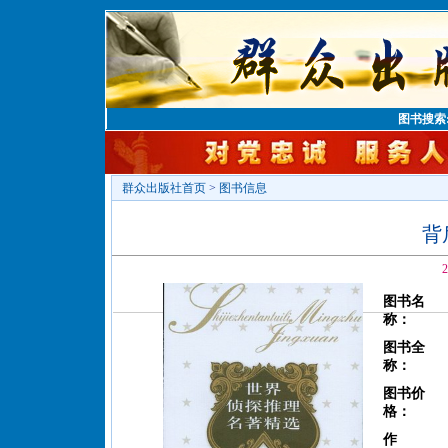
图书搜索
群众出版社首页
>
图书信息
背
2
图书名
称：
图书全
称：
图书价
格：
作