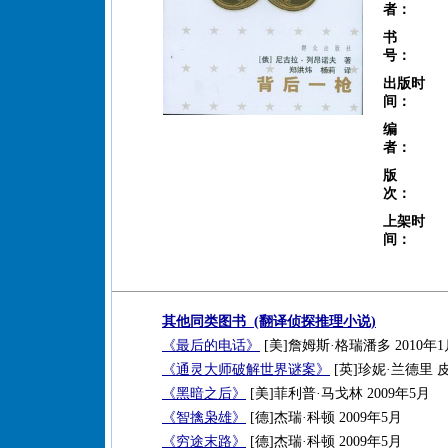
者：
书
号：
出版时
间：
编
者：
版
次：
上架时
间：
其他同类图书 (翻译侦探推理小说)
《最后的电话》
[美]詹姆斯·格瑞潘多 2010年1
《通灵大师破解世界谜案》
[英]珍妮·兰德里 皮
《黑暗之后》
[美]菲利普·马戈林 2009年5月
《智擒枭雄》
[德]杰瑞·科顿 2009年5月
《穷途末路》
[德]杰瑞·科顿 2009年5月