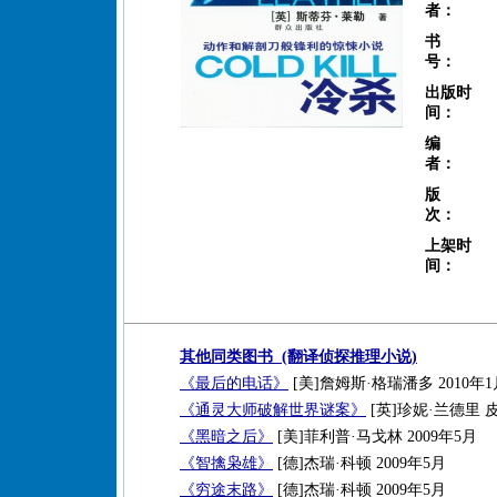
者：
书
号：
出版时
间：
编
者：
版
次：
上架时
间：
其他同类图书 (翻译侦探推理小说)
《最后的电话》
[美]詹姆斯·格瑞潘多 2010年1
《通灵大师破解世界谜案》
[英]珍妮·兰德里 皮
《黑暗之后》
[美]菲利普·马戈林 2009年5月
《智擒枭雄》
[德]杰瑞·科顿 2009年5月
《穷途末路》
[德]杰瑞·科顿 2009年5月