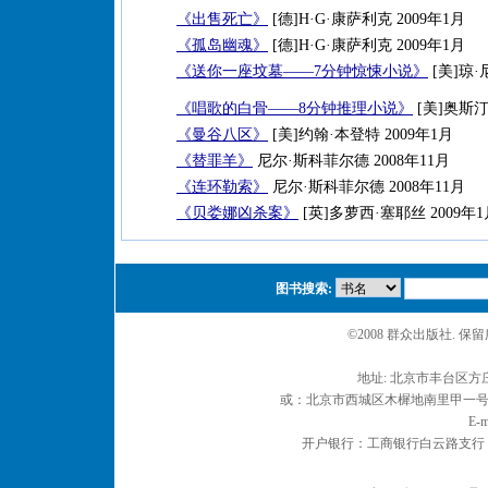
《出售死亡》
[德]H·G·康萨利克 2009年1月
《孤岛幽魂》
[德]H·G·康萨利克 2009年1月
《送你一座坟墓——7分钟惊悚小说》
[美]琼·
《唱歌的白骨——8分钟推理小说》
[美]奥斯汀
《曼谷八区》
[美]约翰·本登特 2009年1月
《替罪羊》
尼尔·斯科菲尔德 2008年11月
《连环勒索》
尼尔·斯科菲尔德 2008年11月
《贝娄娜凶杀案》
[英]多萝西·塞耶丝 2009年1
图书搜索:
©2008 群众出版社. 
地址: 北京市丰台区方庄
或：北京市西城区木樨地南里甲一号 邮编
E-m
开户银行：工商银行白云路支行 户名：