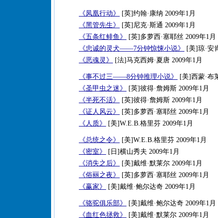
《凤凰行动》
[英]约翰·康纳 2009年1月
《黑管先生》
[英]尼克·斯通 2009年1月
《五条红鲱鱼》
[英]多萝西·塞耶丝 2009年1月
《忠诚的灵犬——7分钟惊悚小说》
[美]琼·安肯
《恶魂灵》
[法]马克西姆·夏唐 2009年1月
《事不过三——8分钟推理小说》
[美]西蒙·布莱
《圣甲虫之迷》
[英]彼得·詹姆斯 2009年1月
《半死不活》
[英]彼得·詹姆斯 2009年1月
《证人风云》
[英]多萝西·塞耶丝 2009年1月
《人质》
[美]W.E.B.格里芬 2009年1月
《总统之令》
[美]W.E.B.格里芬 2009年1月
《密室》
[日]横山秀夫 2009年1月
《消失之后》
[美]戴维·默莱尔 2009年1月
《俗丽之夜》
[英]多萝西·塞耶丝 2009年1月
《赢家》
[美]戴维·鲍尔达奇 2009年1月
《骆驼俱乐部》
[美]戴维·鲍尔达奇 2009年1月
《血红色拯救》
[美]戴维·默莱尔 2009年1月