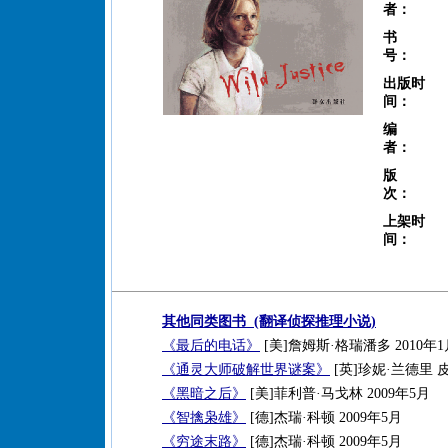
者：
书
号：
出版时
间：
编
者：
版
次：
上架时
间：
其他同类图书 (翻译侦探推理小说)
《最后的电话》
[美]詹姆斯·格瑞潘多 2010年1
《通灵大师破解世界谜案》
[英]珍妮·兰德里 皮
《黑暗之后》
[美]菲利普·马戈林 2009年5月
《智擒枭雄》
[德]杰瑞·科顿 2009年5月
《穷途末路》
[德]杰瑞·科顿 2009年5月