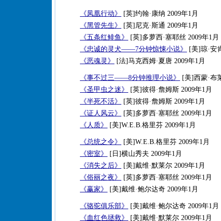
《凤凰行动》
[英]约翰·康纳 2009年1月
《黑管先生》
[英]尼克·斯通 2009年1月
《五条红鲱鱼》
[英]多萝西·塞耶丝 2009年1月
《忠诚的灵犬——7分钟惊悚小说》
[美]琼·安肯
《恶魂灵》
[法]马克西姆·夏唐 2009年1月
《事不过三——8分钟推理小说》
[美]西蒙·布莱
《圣甲虫之迷》
[英]彼得·詹姆斯 2009年1月
《半死不活》
[英]彼得·詹姆斯 2009年1月
《证人风云》
[英]多萝西·塞耶丝 2009年1月
《人质》
[美]W.E.B.格里芬 2009年1月
《总统之令》
[美]W.E.B.格里芬 2009年1月
《密室》
[日]横山秀夫 2009年1月
《消失之后》
[美]戴维·默莱尔 2009年1月
《俗丽之夜》
[英]多萝西·塞耶丝 2009年1月
《赢家》
[美]戴维·鲍尔达奇 2009年1月
《骆驼俱乐部》
[美]戴维·鲍尔达奇 2009年1月
《血红色拯救》
[美]戴维·默莱尔 2009年1月