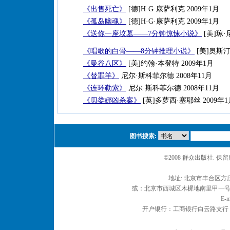
《出售死亡》
[德]H·G·康萨利克 2009年1月
《孤岛幽魂》
[德]H·G·康萨利克 2009年1月
《送你一座坟墓——7分钟惊悚小说》
[美]琼·
《唱歌的白骨——8分钟推理小说》
[美]奥斯汀
《曼谷八区》
[美]约翰·本登特 2009年1月
《替罪羊》
尼尔·斯科菲尔德 2008年11月
《连环勒索》
尼尔·斯科菲尔德 2008年11月
《贝娄娜凶杀案》
[英]多萝西·塞耶丝 2009年1
图书搜索:
©2008 群众出版社. 
地址: 北京市丰台区方庄
或：北京市西城区木樨地南里甲一号 邮编
E-m
开户银行：工商银行白云路支行 户名：