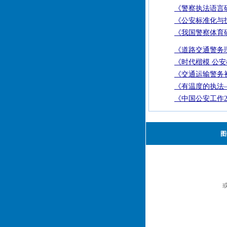
《警察执法语言
《公安标准化与技
《我国警察体育
《道路交通警务
《时代楷模 公
《交通运输警务
《有温度的执法—
《中国公安工作2
图