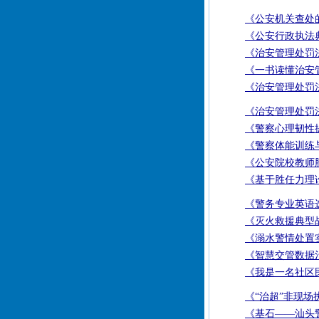
《公安机关查处
《公安行政执法
《治安管理处罚法
《一书读懂治安
《治安管理处罚
《治安管理处罚法
《警察心理韧性
《警察体能训练
《公安院校教师
《基于胜任力理
《警务专业英语
《灭火救援典型
《溺水警情处置
《智慧交管数据
《我是一名社区
《“治超”非现
《基石——汕头