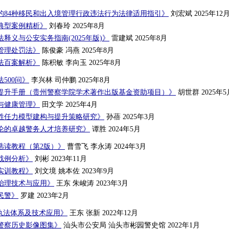
的84种移民和出入境管理行政违法行为法律适用指引》
刘宏斌 2025年12
典型案例精析》
刘春玲 2025年8月
释义与公安实务指南(2025年版)》
雷建斌 2025年8月
管理处罚法》
陈俊豪 冯燕 2025年8月
法百案解析》
陈积敏 李向玉 2025年8月
500问》
李兴林 司仲鹏 2025年8月
提升手册（贵州警察学院学术著作出版基金资助项目）》
胡世群 2025年5
与健康管理》
田文学 2025年4月
胜任力模型建构与提升策略研究》
孙蓓 2025年3月
论的卓越警务人才培养研究》
谭胜 2024年5月
选读教程（第2版）》
曹雪飞 李永涛 2024年3月
战例分析》
刘彬 2023年11月
实训教程》
刘文境 姚本佐 2023年9月
治理技术与应用》
王东 朱峻涛 2023年3月
民警》
罗建 2023年2月
场执法体系及技术应用》
王东 张新 2022年12月
警察历史影像图集》
汕头市公安局 汕头市彬园警史馆 2022年1月