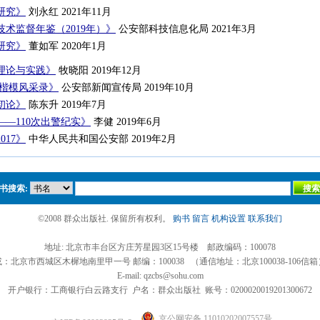
研究》
刘永红 2021年11月
术监督年鉴（2019年）》
公安部科技信息化局 2021年3月
研究》
董如军 2020年1月
理论与实践》
牧晓阳 2019年12月
安楷模风采录》
公安部新闻宣传局 2019年10月
初论》
陈东升 2019年7月
—110次出警纪实》
李健 2019年6月
017》
中华人民共和国公安部 2019年2月
书搜索:
©2008 群众出版社. 保留所有权利。
购书
留言
机构设置
联系我们
地址: 北京市丰台区方庄芳星园3区15号楼 邮政编码：100078
或：北京市西城区木樨地南里甲一号 邮编：100038 （通信地址：北京100038-106信箱
E-mail: qzcbs@sohu.com
开户银行：工商银行白云路支行 户名：群众出版社 账号：0200020019201300672
京公网安备 11010202007557号