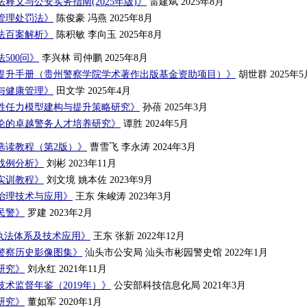
释义与公安实务指南(2025年版)》
雷建斌 2025年8月
管理处罚法》
陈俊豪 冯燕 2025年8月
法百案解析》
陈积敏 李向玉 2025年8月
500问》
李兴林 司仲鹏 2025年8月
提升手册（贵州警察学院学术著作出版基金资助项目）》
胡世群 2025年5
与健康管理》
田文学 2025年4月
胜任力模型建构与提升策略研究》
孙蓓 2025年3月
论的卓越警务人才培养研究》
谭胜 2024年5月
选读教程（第2版）》
曹雪飞 李永涛 2024年3月
战例分析》
刘彬 2023年11月
实训教程》
刘文境 姚本佐 2023年9月
治理技术与应用》
王东 朱峻涛 2023年3月
民警》
罗建 2023年2月
场执法体系及技术应用》
王东 张新 2022年12月
警察历史影像图集》
汕头市公安局 汕头市彬园警史馆 2022年1月
研究》
刘永红 2021年11月
术监督年鉴（2019年）》
公安部科技信息化局 2021年3月
研究》
董如军 2020年1月