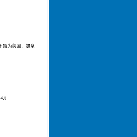
下篇为美国、加拿
。
4月
月