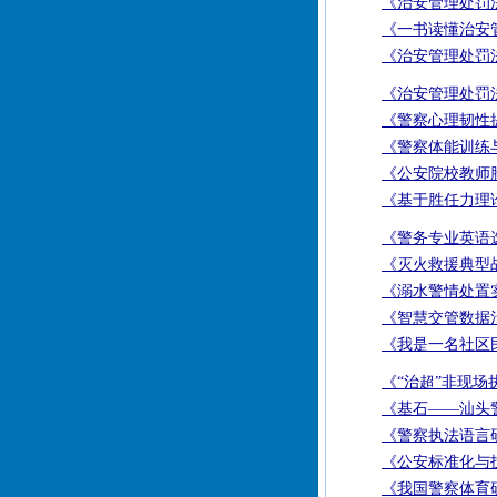
《治安管理处罚法
《一书读懂治安
《治安管理处罚
《治安管理处罚法
《警察心理韧性
《警察体能训练
《公安院校教师
《基于胜任力理
《警务专业英语
《灭火救援典型
《溺水警情处置
《智慧交管数据
《我是一名社区
《“治超”非现
《基石——汕头
《警察执法语言
《公安标准化与技
《我国警察体育