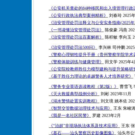
《公安机关查处的84种移民和出入境管理行政
《公安行政执法典型案例精析》
刘春玲 2025
《治安管理处罚法释义与公安实务指南(2025年
《一书读懂治安管理处罚法》
陈俊豪 冯燕 202
《治安管理处罚法百案解析》
陈积敏 李向玉 2
《治安管理处罚法500问》
李兴林 司仲鹏 202
《警察心理韧性提升手册（贵州警察学院学术
《警察体能训练与健康管理》
田文学 2025年4
《公安院校教师胜任力模型建构与提升策略研
《基于胜任力理论的卓越警务人才培养研究》
《警务专业英语选读教程（第2版）》
曹雪飞 李
《灭火救援典型战例分析》
刘彬 2023年11月
《溺水警情处置实训教程》
刘文境 姚本佐 202
《智慧交管数据治理技术与应用》
王东 朱峻涛 
《我是一名社区民警》
罗建 2023年2月
《“治超”非现场执法体系及技术应用》
王东 张新
《基石——汕头警察历史影像图集》
汕头市公安