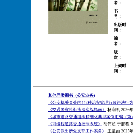
者：
书
号：
出版时
间：
编
者：
版
次：
上架时
间：
其他同类图书 (公安业务)
《公安机关查处的447种治安管理行政违法行
《交通警察执勤执法实战指南》
杨润凯 2026
《城市道路交通组织精细化典型案例汇编（第
《可编程道路交通控制系统》
胡伟超 于鹏程 等
《公安派出所党支部工作实务》
王童如 2025年