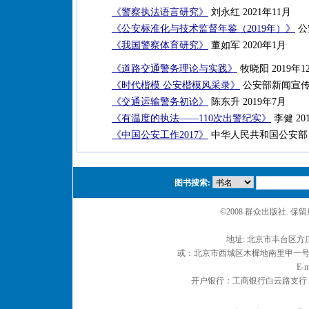
《警察执法语言研究》
刘永红 2021年11月
《公安标准化与技术监督年鉴（2019年）》
公
《我国警察体育研究》
董如军 2020年1月
《道路交通警务理论与实践》
牧晓阳 2019年1
《时代楷模 公安楷模风采录》
公安部新闻宣传局
《交通运输警务初论》
陈东升 2019年7月
《有温度的执法——110次出警纪实》
李健 20
《中国公安工作2017》
中华人民共和国公安部 2
图书搜索:
©2008 群众出版社. 
地址: 北京市丰台区方庄
或：北京市西城区木樨地南里甲一号 邮编
E-m
开户银行：工商银行白云路支行 户名：