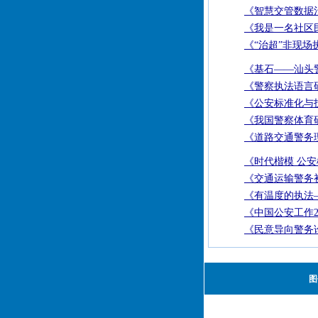
《智慧交管数据
《我是一名社区
《“治超”非现
《基石——汕头
《警察执法语言
《公安标准化与技
《我国警察体育
《道路交通警务
《时代楷模 公
《交通运输警务
《有温度的执法—
《中国公安工作2
《民意导向警务
图