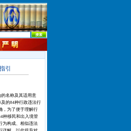
本社首页
本社简介
新闻中心
本社概况
机构设置
指引
为的名称及其适用意
涉及的84种行政违法行
确，为了便于理解行
4种移民和出入境管
行为构成、相似违法
行详解，以此提升对