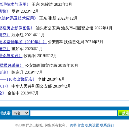
治理技术与应用》
王东 朱峻涛 2023年3月
民警》
罗建 2023年2月
场执法体系及技术应用》
王东 张新 2022年12月
警察历史影像图集》
汕头市公安局 汕头市彬园警史馆 2022年1月
研究》
刘永红 2021年11月
术监督年鉴（2019年）》
公安部科技信息化局 2021年3月
研究》
董如军 2020年1月
理论与实践》
牧晓阳 2019年12月
安楷模风采录》
公安部新闻宣传局 2019年10月
初论》
陈东升 2019年7月
—110次出警纪实》
李健 2019年6月
017》
中华人民共和国公安部 2019年2月
论》
金伯中 2018年7月
书搜索:
©2008 群众出版社. 保留所有权利。
购书
留言
机构设置
联系我们