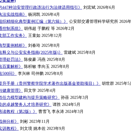
公安业务)
的447种治安管理行政违法行为法律适用指引》
刘宏斌 2026年6月
执法实战指南》
杨润凯 2026年4月
组织精细化典型案例汇编（第六辑）》
公安部交通管理科学研究所 2026年
通控制系统》
胡伟超 于鹏程 等 2026年2月
支部工作实务》
王童如 2025年12月
典型案例精析》
刘春玲 2025年8月
释义与公安实务指南(2025年版)》
雷建斌 2025年8月
管理处罚法》
陈俊豪 冯燕 2025年8月
法百案解析》
陈积敏 李向玉 2025年8月
500问》
李兴林 司仲鹏 2025年8月
提升手册（贵州警察学院学术著作出版基金资助项目）》
胡世群 2025年5
与健康管理》
田文学 2025年4月
胜任力模型建构与提升策略研究》
孙蓓 2025年3月
论的卓越警务人才培养研究》
谭胜 2024年5月
选读教程（第2版）》
曹雪飞 李永涛 2024年3月
战例分析》
刘彬 2023年11月
实训教程》
刘文境 姚本佐 2023年9月