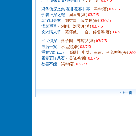
冯华侦探文集-似是而非
-
冯华(著)
03/7/5
冯华侦探文集-花非花雾非雾
-
冯华(著)
03/7/5
学者神探之谜
-
周国春(著)
03/7/5
老汉口奇案
-
刘益善、范文琼(著)
03/7/5
谍影重重
-
刘刚、刘霁月(著)
03/7/5
饮鸩情人节
-
莫怀戚、一合、傅恒等(著)
03/7/5
平民侦探
-
津子围、韩纯义(著)
03/7/5
最后一案
-
水运宪(著)
03/7/5
重案VI组(二）
-
编剧：申捷、王茜、马晓勇等(著)
03/7
四零五谋杀案
-
吴晓鸣(编)
03/7/5
欲罢不能
-
冯华(著)
03/7/3
<上一页
1