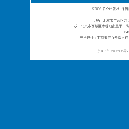
©2008 群众出版社. 
地址: 北京市丰台区方庄
或：北京市西城区木樨地南里甲一号 邮编
E-m
开户银行：工商银行白云路支行 户名：
京ICP备06003935号-