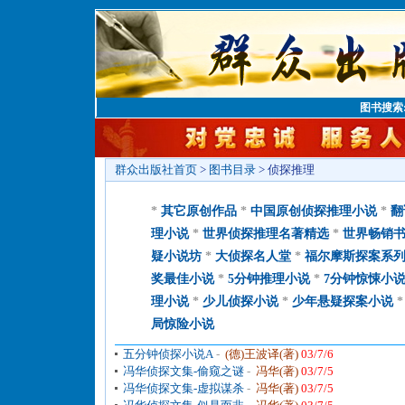
图书搜索
群众出版社首页
>
图书目录
> 侦探推理
*
其它原创作品
*
中国原创侦探推理小说
*
翻
理小说
*
世界侦探推理名著精选
*
世界畅销
疑小说坊
*
大侦探名人堂
*
福尔摩斯探案系
奖最佳小说
*
5分钟推理小说
*
7分钟惊悚小
理小说
*
少儿侦探小说
*
少年悬疑探案小说
局惊险小说
五分钟侦探小说A
-
(德)王波译(著)
03/7/6
冯华侦探文集-偷窥之谜
-
冯华(著)
03/7/5
冯华侦探文集-虚拟谋杀
-
冯华(著)
03/7/5