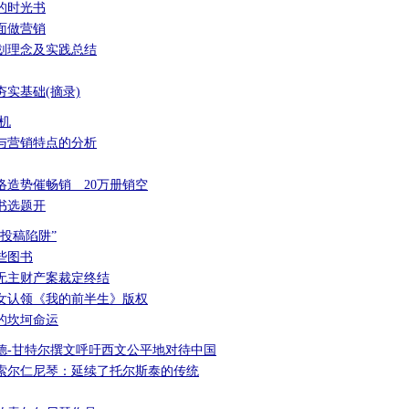
后的时光书
面做营销
划理念及实践总结
实基础(摘录)
机
与营销特点的分析
络造势催畅销 20万册销空
书选题开
投稿陷阱”
些图书
无主财产案裁定终结
女认领《我的前半生》版权
的坎坷命运
德-甘特尔撰文呼吁西文公平地对待中国
索尔仁尼琴：延续了托尔斯泰的传统