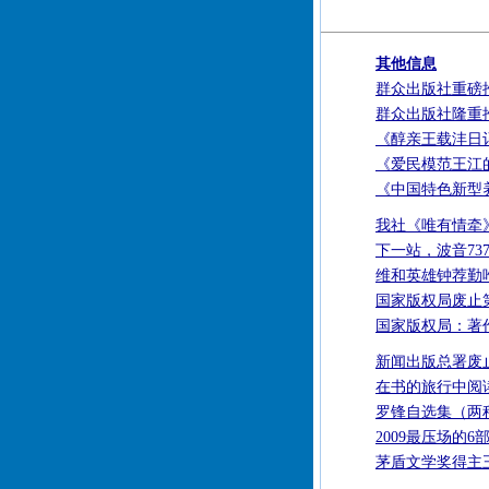
其他信息
群众出版社重磅
群众出版社隆重
《醇亲王载沣日
《爱民模范王江
《中国特色新型
我社《唯有情牵
下一站，波音73
维和英雄钟荐勤
国家版权局废止
国家版权局：著
新闻出版总署废
在书的旅行中阅
罗锋自选集（两
2009最压场的6
茅盾文学奖得主