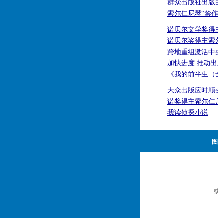
群众出版社出版
索尔仁尼琴“禁作
诺贝尔文学奖得
诺贝尔奖得主索
跨地重组激活中
加快进度 推动
《我的前半生（
大众出版应时顺
诺奖得主索尔仁
我读侦探小说
图