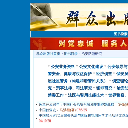
图书搜索
群众出版社首页
>
图书目录
> 治安防范研究
*
公安业务资料
*
公安文化建设
*
公安领导与
警安全、健康与权益保护
*
经济侦查
*
保安
层社区警务（构建和谐警民关系）
*
侦查理论
究
*
刑事法律、司法研究
*
犯罪研究
*
治安
禁毒工作
*
法医与警用技能技术
*
世界警察
改革开放30年：中国社会治安形势和犯罪控制战略
-
罗锋(
中国侦查史
-
马洪根(著)
07/5/25
中国加入WTO后警务执法与国际接轨国际学术论坛论文选
04/10/28