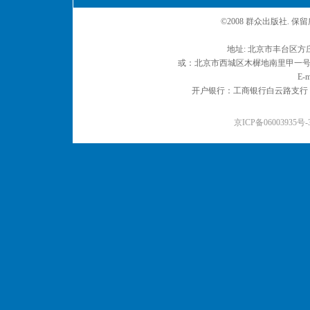
©2008 群众出版社. 
地址: 北京市丰台区方庄
或：北京市西城区木樨地南里甲一号 邮编
E-m
开户银行：工商银行白云路支行 户名：
京ICP备06003935号-