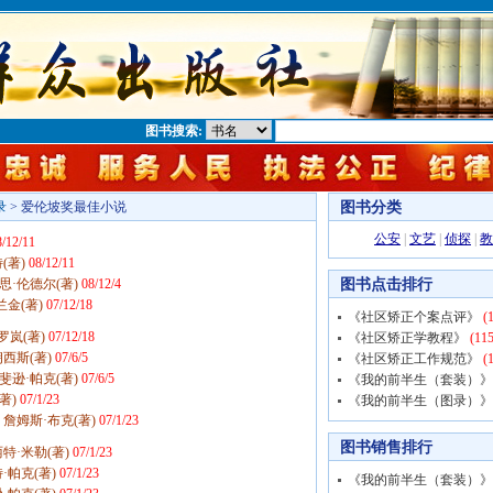
图书搜索:
图书分类
录
> 爱伦坡奖最佳小说
公安
|
文艺
|
侦探
|
教
8/12/11
特(著)
08/12/11
图书点击排行
鲁思·伦德尔(著)
08/12/4
兰金(著)
07/12/18
《社区矫正个案点评》
(1
.罗岚(著)
07/12/18
《社区矫正学教程》
(115
朗西斯(著)
07/6/5
《社区矫正工作规范》
(1
杰斐逊·帕克(著)
07/6/5
《我的前半生（套装）》
著)
07/1/23
《我的前半生（图录）》
詹姆斯·布克(著)
07/1/23
图书销售排行
特·米勒(著)
07/1/23
·帕克(著)
07/1/23
《我的前半生（套装）》