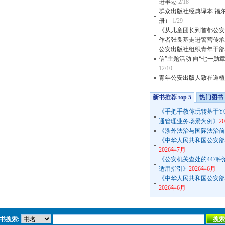
进事迹
2/18
群众出版社经典译本 福
册）
1/29
《从儿童团长到首都公安
作者张良基走进警营传承
公安出版社组织青年干部
信”主题活动 向“七一勋
12/10
青年公安出版人致崔道植
新书推荐 top 5
热门图书 t
《手把手教你玩转基于Y
通管理业务场景为例》
2
《涉外法治与国际法治前
《中华人民共和国公安部公
2026年7月
《公安机关查处的447
适用指引》
2026年6月
《中华人民共和国公安部公
2026年6月
书搜索: