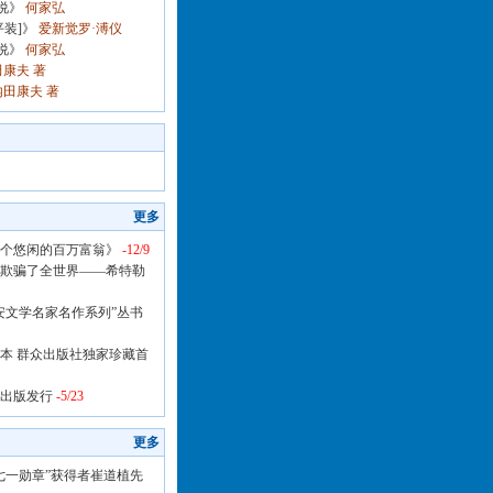
说》
何家弘
装]》
爱新觉罗·溥仪
说》
何家弘
康夫 著
田康夫 著
更多
个悠闲的百万富翁》
-12/9
欺骗了全世界——希特勒
安文学名家名作系列”丛书
本 群众出版社独家珍藏首
出版发行
-5/23
更多
七一勋章”获得者崔道植先