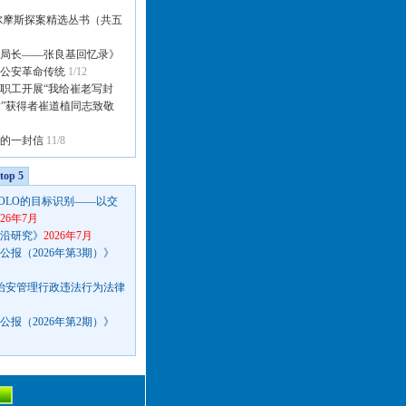
尔摩斯探案精选丛书（共五
局长——张良基回忆录》
公安革命传统
1/12
职工开展“我给崔老写封
章”获得者崔道植同志致敬
的一封信
11/8
op 5
OLO的目标识别——以交
026年7月
沿研究》
2026年7月
报（2026年第3期）》
种治安管理行政违法行为法律
报（2026年第2期）》