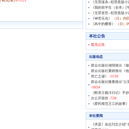
·帕克(著)
07/1/23
《无罪谋杀--犯罪悬疑小
《我的前半生（全本）[平
《无罪贪官--犯罪悬疑小
《神苦乐岛》
（日）内田
《风中的樱香》
（日）内
本社公告
暂无公告
出版动态
群众出版社倾情推出《做
群众出版社重磅推出《他
死亡之谜》
-11/18
群众出版社隆重推出“公
-10/24
《醇亲王载沣日记》手抄
次公开面世
-7/28
《爱民模范王江的故事》
本社要闻
《求是》杂志刊文介绍“