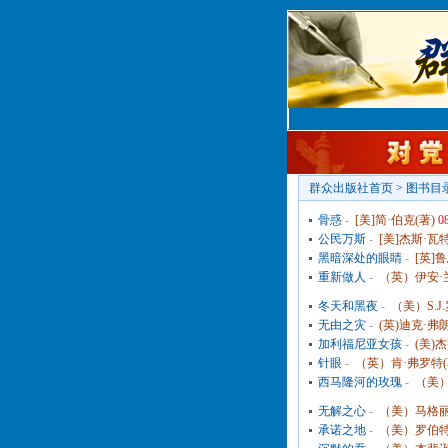
群众出版社首页
>
图书目
骨惑
-
[美]简·伯克(著)
0
公民万斯
-
[美]杰斯·瓦
黑暗深处的眼睛
-
[英]
重新做人
-
（英）伊安·
冬天和黑夜
-
（美）S.J
无由之灾
-
(英)迪克·弗
加利福尼亚女孩
-
(美)
针眼
-
（英）肯·弗罗特(
西马隆河的玫瑰
-
（美）
无解之心
-
（美）马格丽
承诺之地
-
（美）罗伯特