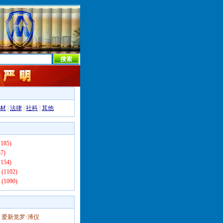
本社首页
本社简介
新闻中心
本社概况
机构设置
材
|
法律
|
社科
|
其他
185)
7)
154)
(1102)
(1090)
爱新觉罗·溥仪