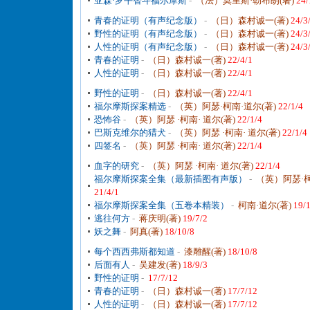
亚森·罗平智斗福尔摩斯
-
（法）莫里斯·勒布朗(著)
24/
青春的证明（有声纪念版）
-
（日）森村诚一(著)
24/3
野性的证明（有声纪念版）
-
（日）森村诚一(著)
24/3
人性的证明（有声纪念版）
-
（日）森村诚一(著)
24/3
青春的证明
-
（日）森村诚一(著)
22/4/1
人性的证明
-
（日）森村诚一(著)
22/4/1
野性的证明
-
（日）森村诚一(著)
22/4/1
福尔摩斯探案精选
-
（英）阿瑟·柯南·道尔(著)
22/1/4
恐怖谷
-
（英）阿瑟 ·柯南· 道尔(著)
22/1/4
巴斯克维尔的猎犬
-
（英）阿瑟 ·柯南· 道尔(著)
22/1/4
四签名
-
（英）阿瑟 ·柯南· 道尔(著)
22/1/4
血字的研究
-
（英）阿瑟 ·柯南· 道尔(著)
22/1/4
福尔摩斯探案全集（最新插图有声版）
-
（英）阿瑟·柯
21/4/1
福尔摩斯探案全集（五卷本精装）
-
柯南·道尔(著)
19/
逃往何方
-
蒋庆明(著)
19/7/2
妖之舞
-
阿真(著)
18/10/8
每个西西弗斯都知道
-
漆雕醒(著)
18/10/8
后面有人
-
吴建发(著)
18/9/3
野性的证明
-
17/7/12
青春的证明
-
（日）森村诚一(著)
17/7/12
人性的证明
-
（日）森村诚一(著)
17/7/12