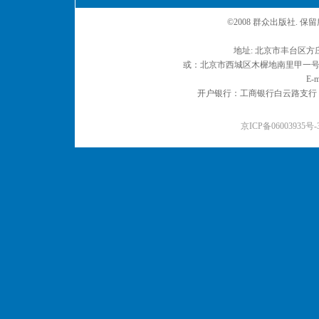
©2008 群众出版社. 
地址: 北京市丰台区方庄
或：北京市西城区木樨地南里甲一号 邮编
E-m
开户银行：工商银行白云路支行 户名：
京ICP备06003935号-