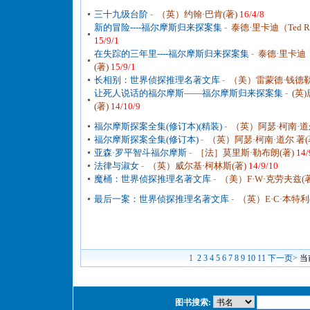
三十九级台阶
-
（英）约翰·巴肯(著)
16/4/8
新的冒险----福尔摩斯归来探案集
-
泰德·里卡迪（Ted Ric
15/9/1
在失踪的三年里----福尔摩斯归来探案集
-
泰德·里卡迪（Te
(著)
15/9/1
长相别：世界侦探推理名著文库
-
（美）雷蒙德·钱德勒
让死人说话的福尔摩斯——福尔摩斯归来探案集
-
(英
(著)
14/10/9
福尔摩斯探案全集(修订本)(精装)
-
（英）阿瑟·柯南·道尔
福尔摩斯探案全集(修订本)
-
（英）阿瑟·柯南·道尔 著(
亚森·罗平智斗福尔摩斯
-
［法］莫里斯·勒布朗(著)
14/
法律与淑女
-
（英）威尔基·柯林斯(著)
14/9/10
魔桶：世界侦探推理名著文库
-
（美）F·W·克劳夫兹(
最后一案：世界侦探推理名著文库
-
（英）E·C·本特利
1
2
3
4
5
6
7
8
9
10
11
下一页>
当
图书搜索: