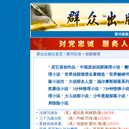
图书搜索
群众出版社首页
>
图书目录
> 侦探推理
*
其它原创作品
*
中国原创侦探推理小说
*
翻
理小说
*
世界侦探推理名著精选
*
世界畅销
疑小说坊
*
大侦探名人堂
*
福尔摩斯探案系
奖最佳小说
*
5分钟推理小说
*
7分钟惊悚小
理小说
*
少儿侦探小说
*
少年悬疑探案小说
局惊险小说
法律与淑女
-
（英）威尔基·柯林斯(著)
26/5/6
三十九级台阶
-
（英）约翰·巴肯(著)
25/6/3
莫格街凶杀案
-
（美）埃德加·爱伦·坡(著)
25/3/3