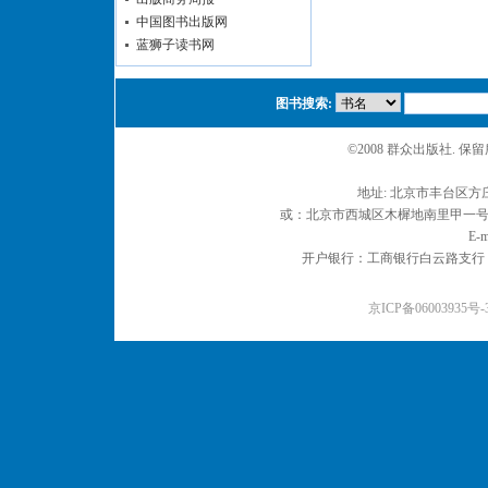
中国图书出版网
蓝狮子读书网
图书搜索:
©2008 群众出版社. 
地址: 北京市丰台区方庄
或：北京市西城区木樨地南里甲一号 邮编
E-m
开户银行：工商银行白云路支行 户名：
京ICP备06003935号-