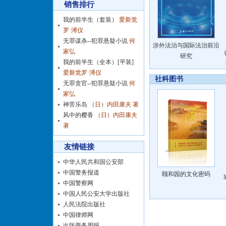
销售排行
我的前半生（套装）
爱新觉
罗·溥仪
无罪谋杀--犯罪悬疑小说
何
涉外法治与国际法治前沿
家弘
研究
我的前半生（全本）[平装]
爱新觉罗·溥仪
社科图书
无罪贪官--犯罪悬疑小说
何
家弘
神苦乐岛
（日）内田康夫 著
风中的樱香
（日）内田康夫
著
友情链接
中华人民共和国公安部
中国警务报道
颐和园的文化密码
中国警察网
中国人民公安大学出版社
人民法院出版社
中国律师网
出版商务周报