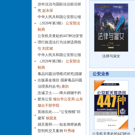
涉外法治与国际法治前沿研
究
赵永琛
中华人民共和国公安部公报
（2026年第3期）
公安部法
制局
公安机关查处的447种治安管
理行政违法行为法律适用指
引
刘宏斌
中华人民共和国公安部公报
法律与淑女
（2026年第2期）
公安部法
制局
毒品问题治理模式研究(国家
公安业务
出版基金项目·国家毒品问题
治理系列丛书)
唐韵
忠诚卫士——烽火硝烟中的
胶东公安
烟台市公安局 山东
烟台干部学院
英雄在此——“公安楷模”邱
建军
侯国龙
雄言善辩——知名律师谈典
型刑民交叉案例
叶秀雄
公安机关查处的447种治