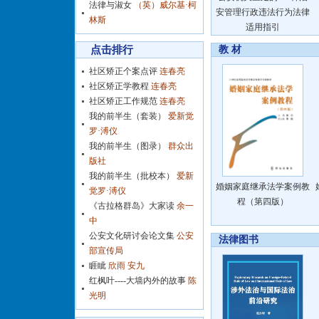
法律与淑女
（英）威尔基·柯
安管理行政违法行为法律
林斯
适用指引
点击排行
教 材
社区矫正个案点评
连春亮
社区矫正学教程
连春亮
社区矫正工作规范
连春亮
我的前半生（套装）
爱新觉
罗·溥仪
我的前半生（图录）
群众出
版社
我的前半生（批校本）
爱新
婚姻家庭继承法学案例教
觉罗·溥仪
程（第四版）
《古拉格群岛》大家读
余一
中
公安文化研讨会论文集
公安
法律图书
部宣传局
睚眦
欣雨 安九
红枫叶----大墙内外的故事
陈
光明