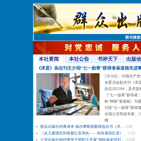
图书搜索
本社要闻
本社公告
书评天下
出版
《求是》杂志刊文介绍“七一勋章”获得者崔道植先进
2月16日，中国共产党
央委员会机关刊《求
杂志2022/04，及求
《“七一勋章”获得者
检“神探”崔道植》为
刊发“七一勋章”获得
全国公安刑侦专家…
|
细
群众出版社经典译本 福尔摩斯探案精选丛书（共...
-1/29
《从儿童团长到首都公安局长——张良基回忆录》...
-1/12
公安出版社组织青年干部职工开展“我给崔老写封...
-12/10