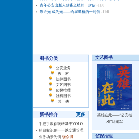
青年公安出版人致崔道植的一封信
-11/8
靠近光 成为光——给崔道植的一封信
-11/8
文艺图书
图书分类
公安业务
教 材
法律图书
文艺图书
侦探推理
社科图书
其 他
新书推介
更多
英雄在此——“公安楷
模”邱建军
手把手教你玩转基于YOLO
的目标识别——以交通管理
侦探推理
业务场景为例
饶众博