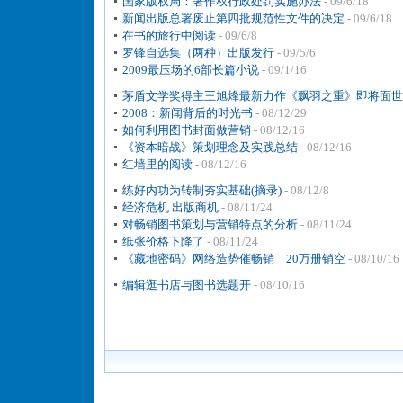
国家版权局：著作权行政处罚实施办法
- 09/6/18
新闻出版总署废止第四批规范性文件的决定
- 09/6/18
在书的旅行中阅读
- 09/6/8
罗锋自选集（两种）出版发行
- 09/5/6
2009最压场的6部长篇小说
- 09/1/16
茅盾文学奖得主王旭烽最新力作《飘羽之重》即将面世
2008：新闻背后的时光书
- 08/12/29
如何利用图书封面做营销
- 08/12/16
《资本暗战》策划理念及实践总结
- 08/12/16
红墙里的阅读
- 08/12/16
练好内功为转制夯实基础(摘录)
- 08/12/8
经济危机 出版商机
- 08/11/24
对畅销图书策划与营销特点的分析
- 08/11/24
纸张价格下降了
- 08/11/24
《藏地密码》网络造势催畅销 20万册销空
- 08/10/16
编辑逛书店与图书选题开
- 08/10/16