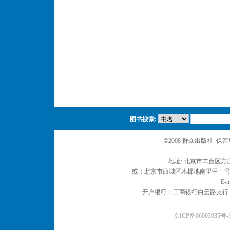
图书搜索:
©2008 群众出版社. 
地址: 北京市丰台区方庄
或：北京市西城区木樨地南里甲一号 邮编
E-m
开户银行：工商银行白云路支行 户名：
京ICP备06003935号-