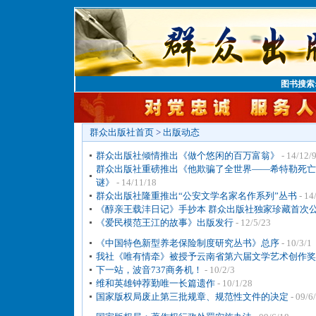
图书搜索
群众出版社首页
>
出版动态
群众出版社倾情推出《做个悠闲的百万富翁》
- 14/12/
群众出版社重磅推出《他欺骗了全世界——希特勒死亡
谜》
- 14/11/18
群众出版社隆重推出“公安文学名家名作系列”丛书
- 14
《醇亲王载沣日记》手抄本 群众出版社独家珍藏首次
《爱民模范王江的故事》出版发行
- 12/5/23
《中国特色新型养老保险制度研究丛书》总序
- 10/3/1
我社《唯有情牵》被授予云南省第六届文学艺术创作奖
下一站，波音737商务机！
- 10/2/3
维和英雄钟荐勤唯一长篇遗作
- 10/1/28
国家版权局废止第三批规章、规范性文件的决定
- 09/6