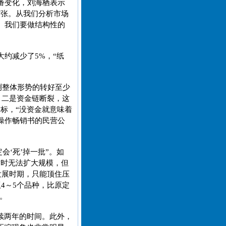
番变化，刘海栖表示
扩张。从我们分析市场
。我们要做结构性的
约减少了5%，“纸
测整体形势的转好至少
，二是资金链断裂，这
标，“没资金就意味着
操作畅销书的民营公
会‘死’掉一批”。如
暂时无法扩大规模，但
发展时期，只能顶住压
4～5个品种，比原定
。
续两年的时间。此外，