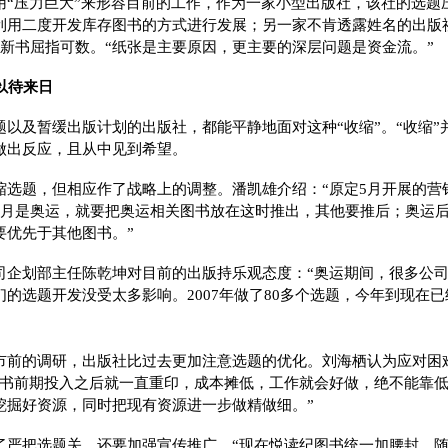
用“压力巨大”来形容目前的工作，作为一家小型出版社，该社的选题
利用二度开发库存图书的方式进行发展；另一家不肯透露姓名的出版
，新书屈指可数。“纸张是主要原因，更主要的深层问题是资金流。”
以待来日
题以及暂缓出版计划的出版社，都能平静地面对这种“收缩”。“收缩”
做出反应，且从中见到希望。
缩选题，但相应作了战略上的调整。潘凯雄介绍：“原定5月开展的营
8月是奥运，就要把奥运相关图书放在这时推出，其他要推后；奥运后
要优先于其他图书。”
司企划部主任陈乾坤对目前的出版持乐观态度：“奥运期间，很多公
的选题开发没受太多影响。2007年做了80多个选题，今年到现在已
市前的调研，出版社比过去更加注意选题的优化。刘海栖认为应对困
图书前期投入之后就一直重印，成本摊低，工作就会好做，绝不能靠
挖掘好资源，同时把现有资源进一步做精做细。”
了严把选题关，还要加强宣传推广。“现在悦读纪图书统一加腰封，