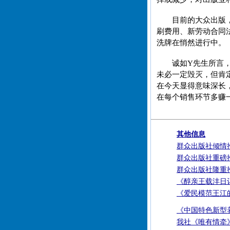
目前的大众出版
刷费用、新劳动合同
洗牌在悄然进行中。
诚如Y先生所言
未必一定毁灭，但肯
在今天显得意味深长
在每个销售环节多赚
其他信息
群众出版社倾情
群众出版社重磅
群众出版社隆重
《醇亲王载沣日
《爱民模范王江
《中国特色新型
我社《唯有情牵