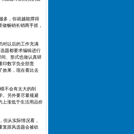
书越多，你就越能撑得
要做畅销长销两手抓，
仍对以后的工作充满
个选题都要求编辑进行
时间、形式也做认真研
重印数字负全部责
了效果，现在看比去
规模不会有太大的削
学。另外要尽量规避
的上涨低于生活用品价
’，但从实际情况看，
重复跟风选题会被砍