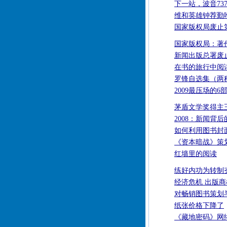
下一站，波音73
维和英雄钟荐勤
国家版权局废止
国家版权局：著
新闻出版总署废
在书的旅行中阅
罗锋自选集（两
2009最压场的6
茅盾文学奖得主
2008：新闻背
如何利用图书封
《资本暗战》策
红墙里的阅读
练好内功为转制夯
经济危机 出版商
对畅销图书策划
纸张价格下降了
《藏地密码》网