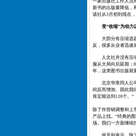
一家出版社工作人员
新书的出版量降低，
该社从3月初到现在
变“收缩”为动力
大部分有压缩选
反，很多从业者迅速
人文社并没有压
服从大局向后延期；
年，这类图书出版就
北京华章同人公
间反而增加。因此我们
肯定能达到120个。”
除了作营销调整和上
产品上找。“经典的
场。我们一方面继续
侯开则表示，除