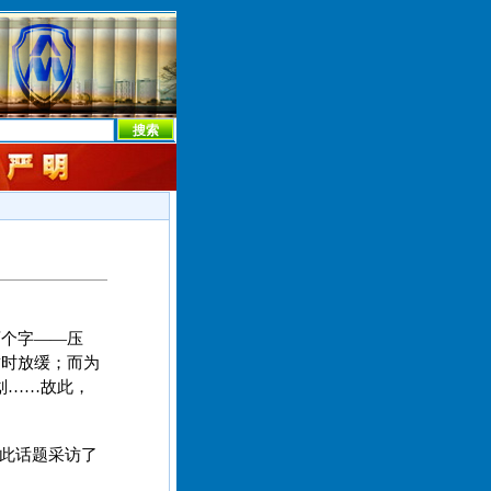
本社首页
本社简介
新闻中心
本社概况
机构设置
两个字——压
暂时放缓；而为
划……故此，
此话题采访了