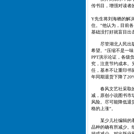
传书目，增强对读者的
Y先生将刘海栖的解
住。”他认为，目前
基础没打好就盲目出
尽管湖北人民出
希望。“压缩不是一
PPT演示论证，各
究，注意节约成本。
任，基本不让重印书
年同期退货下降了20
春风文艺社采取
减，原创小说图书市
风险。尽可能降低退
格的上涨”。
某少儿社编辑的
品种的确有所减少。
掉或减少，对出版业