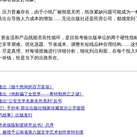
，压力普遍存在，由于小纸厂被彻底关闭，纸张紧缺问题可能成为一
法出台导致人力成本的增加……无论出版社还是民营公司，都感觉到
，资金流和产品线能否良性循环，是目前考验出版单位的两个硬性指
定非常艰难。优化选题、节省成本、调整长短线品种合理结构……这
，尽是真理。对每项措施进行详细分析，细化到点和面，在每个投入
一块钱，恰是当下的出路所在。
推出《做个悠闲的百万富翁》
推出《他欺骗了全世界——希特勒死亡之谜》
推出“公安文学名家名作系列”丛书
记》手抄本 群众出版社独家珍藏首次公开面世
的故事》出版发行
养老保险制度研究丛书》总序
》被授予云南省第六届文学艺术创作奖特别奖