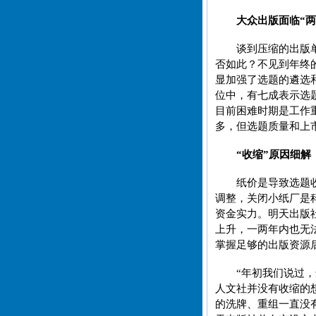
大众出版面临“两
谈到压缩的出版
否如此？不见到年终
显加强了选题的遴选
位中，有七成表示选
目前困难时期是工作
多，但选题质量和上
“收缩”原因细解
纸价是导致选题
调整，关闭小纸厂是
资金实力。明天出版
上升，一两年内也无
掌握足够的出版资源
“年初我们说过
人文社并没有收缩的
的洗牌、重组一直没