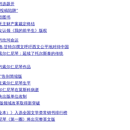
书选题开
投稿陷阱”
些图书
无主财产案裁定终结
女认领《我的前半生》版权
的坎坷命运
德-甘特尔撰文呼吁西文公平地对待中国
索尔仁尼琴：延续了托尔斯泰的传统
的索尔仁尼琴作品
”告别简缩版
主索尔仁尼琴生平
尔仁尼琴在莫斯科病逝
央出版单位改制
出版领域改革取得新突破
全本）》入选全国文学类常销书排行榜
尼琴《第一圈》将出完整英文版