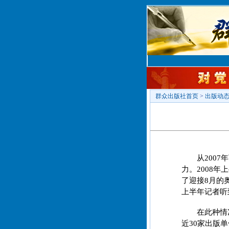
群众出版社首页
>
出版动
从200
力。2008
了迎接8月的
上半年记者听
在此种情
近30家出版