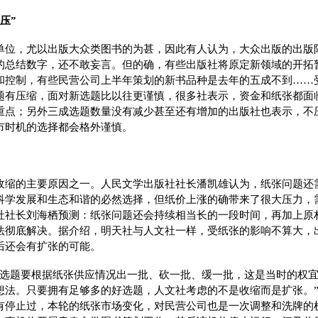
压”
单位，尤以出版大众类图书的为甚，因此有人认为，大众出版的出版
的总结数字，还不敢妄言。但的确，有些出版社将原定新领域的开拓
和控制，有些民营公司上半年策划的新书品种是去年的五成不到……受
题有压缩，面对新选题比以往更谨慎，很多社表示，资金和纸张都面
重点；另外三成选题数量没有减少甚至还有增加的出版社也表示，不
市时机的选择都会格外谨慎。
收缩的主要原因之一。人民文学出版社社长潘凯雄认为，纸张问题还
科学发展和生态和谐的必然选择，但纸价上涨的确带来了很大压力，
社社长刘海栖预测：纸张问题还会持续相当长的一段时间，再加上原
法彻底解决。据介绍，明天社与人文社一样，受纸张的影响不算大，
后还会有扩张的可能。
，选题要根据纸张供应情况出一批、砍一批、缓一批，这是当时的权
想法。只要拥有足够多的好选题，人文社考虑的不是收缩而是扩张。
有停止过，本轮的纸张市场变化，对民营公司也是一次调整和洗牌的机