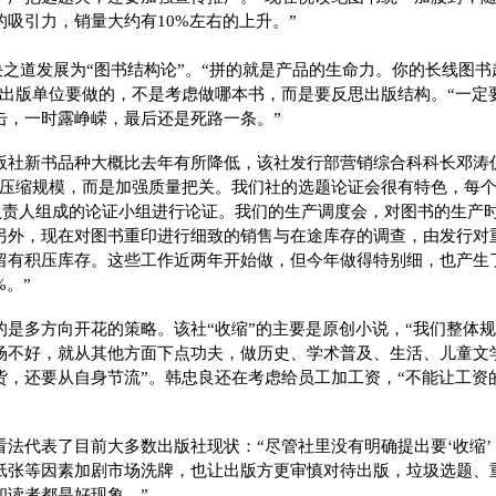
吸引力，销量大约有10%左右的上升。”
决之道发展为“图书结构论”。“拼的就是产品的生命力。你的长线图
各出版单位要做的，不是考虑做哪本书，而是要反思出版结构。“一定
击，一时露峥嵘，最后还是死路一条。”
版社新书品种大概比去年有所降低，该社发行部营销综合科科长邓涛
味压缩规模，而是加强质量把关。我们社的选题论证会很有特色，每
级负责人组成的论证小组进行论证。我们的生产调度会，对图书的生产
另外，现在对图书重印进行细致的销售与在途库存的调查，由发行对
留有积压库存。这些工作近两年开始做，但今年做得特别细，也产生
%。”
的是多方向开花的策略。该社“收缩”的主要是原创小说，“我们整体
场不好，就从其他方面下点功夫，做历史、学术普及、生活、儿童文
货，还要从自身节流”。韩忠良还在考虑给员工加工资，“不能让工资
看法代表了目前大多数出版社现状：“尽管社里没有明确提出要‘收缩
纸张等因素加剧市场洗牌，也让出版方更审慎对待出版，垃圾选题、
和读者都是好现象。”