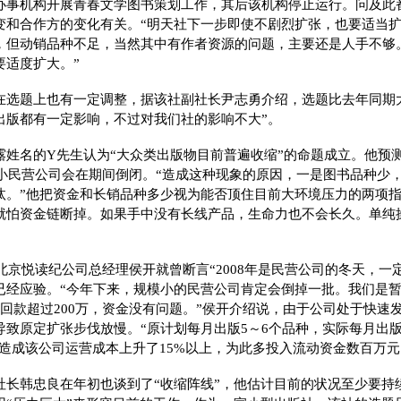
办事机构开展青春文学图书策划工作，其后该机构停止运行。问及此
变和合作方的变化有关。“明天社下一步即使不剧烈扩张，也要适当
，但动销品种不足，当然其中有作者资源的问题，主要还是人手不够
要适度扩大。”
在选题上也有一定调整，据该社副社长尹志勇介绍，选题比去年同期大
出版都有一定影响，不过对我们社的影响不大”。
露姓名的Y先生认为“大众类出版物目前普遍收缩”的命题成立。他预
中小民营公司会在期间倒闭。“造成这种现象的原因，一是图书品种少
汰。”他把资金和长销品种多少视为能否顶住目前大环境压力的两项指
就怕资金链断掉。如果手中没有长线产品，生命力也不会长久。单纯
，北京悦读纪公司总经理侯开就曾断言“2008年是民营公司的冬天，一定
已经应验。“今年下来，规模小的民营公司肯定会倒掉一批。我们是
回款超过200万，资金没有问题。”侯开介绍说，由于公司处于快速
致原定扩张步伐放慢。“原计划每月出版5～6个品种，实际每月出版
价造成该公司运营成本上升了15%以上，为此多投入流动资金数百万元
社长韩忠良在年初也谈到了“收缩阵线”，他估计目前的状况至少要持