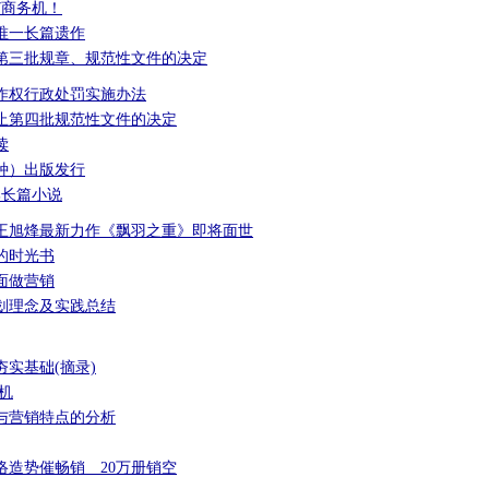
7商务机！
唯一长篇遗作
第三批规章、规范性文件的决定
作权行政处罚实施办法
止第四批规范性文件的决定
读
种）出版发行
部长篇小说
王旭烽最新力作《飘羽之重》即将面世
后的时光书
面做营销
划理念及实践总结
实基础(摘录)
机
与营销特点的分析
络造势催畅销 20万册销空