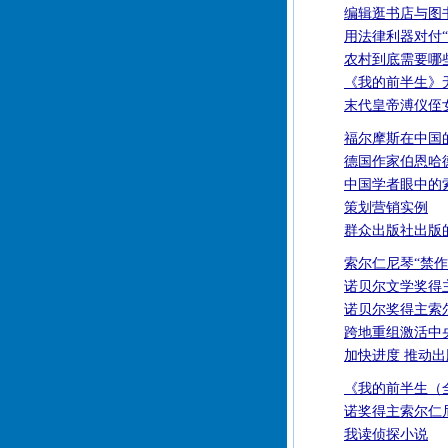
编辑逛书店与图
用法律利器对付“
农村到底需要哪
《我的前半生》
末代皇帝溥仪侄
福尔摩斯在中国
德国作家伯恩哈
中国学者眼中的
策划营销实例
群众出版社出版
索尔仁尼琴“禁作
诺贝尔文学奖得
诺贝尔奖得主索
跨地重组激活中
加快进度 推动
《我的前半生（
诺奖得主索尔仁
我读侦探小说