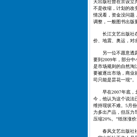
天出版社曾在京设立
不是收缩，计划的改
情况看，资金没问题
调整，一般图书出版
长江文艺出版社
价、地震、奥运，对
另一位不愿意透
要到2009年，部分
是市场规则的自然淘
要被逐出市场，商业
司只能是昙花一现”。
早在2007年底
今，他认为这个说法
维持现状不难。5月份
力多出产品，但压力导
压缩20%。”纸张涨
春风文艺出版社